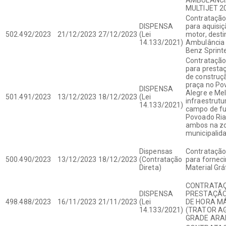
MULTIJET 2
Contrataçã
DISPENSA
para aquisi
502.492/2023
21/12/2023
27/12/2023
(Lei
motor, desti
14.133/2021)
Ambulância
Benz Sprint
Contrataçã
para prestaç
de construç
praça no Po
DISPENSA
Alegre e Me
501.491/2023
13/12/2023
18/12/2023
(Lei
infraestrut
14.133/2021)
campo de fu
Povoado Ria
ambos na zo
municipalid
Dispensas
Contrataçã
500.490/2023
13/12/2023
18/12/2023
(Contratação
para fornec
Direta)
Material Grá
CONTRATAÇ
DISPENSA
PRESTAÇÃO
498.488/2023
16/11/2023
21/11/2023
(Lei
DE HORA M
14.133/2021)
(TRATOR A
GRADE ARA