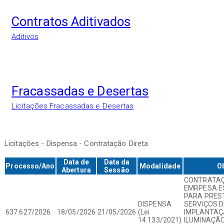
Contratos Aditivados
Aditivos
Fracassadas e Desertas
Licitações Fracassadas e Desertas
Licitações - Dispensa - Contratação Direta
Data de
Data da
Processo/Ano
Modalidade
O
Abertura
Sessão
CONTRATAÇ
EMRPESA E
PARA PRES
DISPENSA
SERVIÇOS D
637.627/2026
18/05/2026
21/05/2026
(Lei
IMPLANTAÇ
14.133/2021)
ILUMINAÇÃO