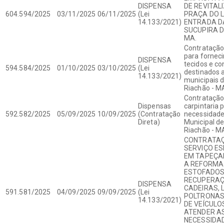
DISPENSA
DE REVITAL
604.594/2025
03/11/2025
06/11/2025
(Lei
PRAÇA DO L
14.133/2021)
ENTRADA DA
SUCUPIRA D
MA.
Contrataçã
para fornec
DISPENSA
tecidos e c
594.584/2025
01/10/2025
03/10/2025
(Lei
destinados a
14.133/2021)
municipais 
Riachão - M
Contratação
Dispensas
carpintaria 
592.582/2025
05/09/2025
10/09/2025
(Contratação
necessidade
Direta)
Municipal de
Riachão - M
CONTRATAÇ
SERVIÇO ES
EM TAPEÇAR
A REFORMA
ESTOFADOS
RECUPERAÇ
DISPENSA
CADEIRAS, 
591.581/2025
04/09/2025
09/09/2025
(Lei
POLTRONAS
14.133/2021)
DE VEÍCULO
ATENDER A
NECESSIDA