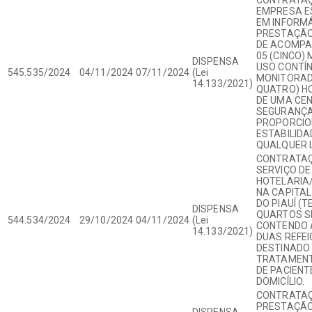
EMPRESA E
EM INFORMÁ
PRESTAÇÃO
DE ACOMPA
05 (CINCO)
DISPENSA
USO CONTÍN
545.535/2024
04/11/2024
07/11/2024
(Lei
MONITORADA
14.133/2021)
QUATRO) H
DE UMA CE
SEGURANÇA,
PROPORCIO
ESTABILIDA
QUALQUER L
CONTRATAÇ
SERVIÇO DE
HOTELARIA
NA CAPITAL
DO PIAUÍ (T
DISPENSA
QUARTOS S
544.534/2024
29/10/2024
04/11/2024
(Lei
CONTENDO 
14.133/2021)
DUAS REFEI
DESTINADO
TRATAMENT
DE PACIENT
DOMICÍLIO.
CONTRATAÇ
PRESTAÇÃO
DISPENSA