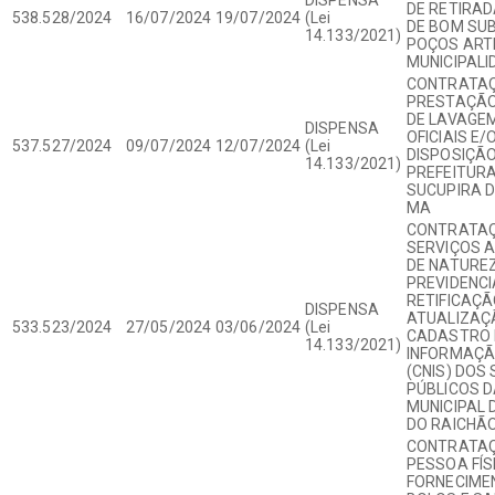
DE RETIRA
538.528/2024
16/07/2024
19/07/2024
(Lei
DE BOM SU
14.133/2021)
POÇOS ART
MUNICIPALI
CONTRATAÇ
PRESTAÇÃO
DE LAVAGEM
DISPENSA
OFICIAIS E/
537.527/2024
09/07/2024
12/07/2024
(Lei
DISPOSIÇÃ
14.133/2021)
PREFEITURA
SUCUPIRA D
MA
CONTRATAÇ
SERVIÇOS 
DE NATURE
PREVIDENCI
RETIFICAÇÃ
DISPENSA
ATUALIZAÇ
533.523/2024
27/05/2024
03/06/2024
(Lei
CADASTRO 
14.133/2021)
INFORMAÇÃ
(CNIS) DOS
PÚBLICOS D
MUNICIPAL 
DO RAICHÃO
CONTRATAÇ
PESSOA FÍS
FORNECIMEN