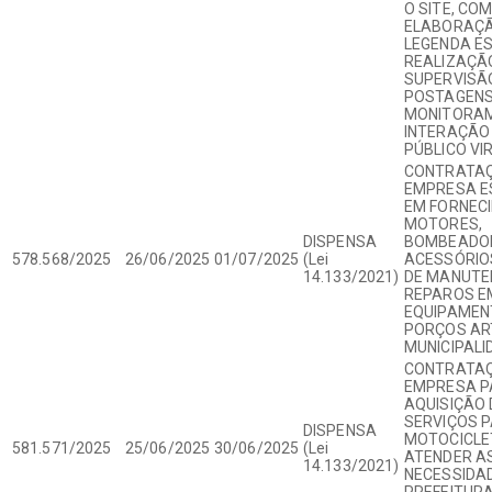
O SITE, COM
ELABORAÇÃ
LEGENDA ES
REALIZAÇÃ
SUPERVISÃ
POSTAGENS
MONITORAM
INTERAÇÃO
PÚBLICO VI
CONTRATAÇ
EMPRESA E
EM FORNEC
MOTORES,
DISPENSA
BOMBEADO
578.568/2025
26/06/2025
01/07/2025
(Lei
ACESSÓRIO
14.133/2021)
DE MANUTE
REPAROS E
EQUIPAMEN
PORÇOS AR
MUNICIPALI
CONTRATAÇ
EMPRESA P
AQUISIÇÃO 
SERVIÇOS 
DISPENSA
MOTOCICLE
581.571/2025
25/06/2025
30/06/2025
(Lei
ATENDER A
14.133/2021)
NECESSIDA
PREFEITURA