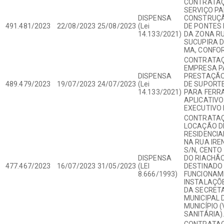
CONTRATAÇ
SERVIÇO P
DISPENSA
CONSTRUÇÃ
491.481/2023
22/08/2023
25/08/2023
(Lei
DE PONTES
14.133/2021)
DA ZONA R
SUCUPIRA D
MA, CONFOR
CONTRATAÇ
EMPRESA P
DISPENSA
PRESTAÇÃO
489.479/2023
19/07/2023
24/07/2023
(Lei
DE SUPORTE
14.133/2021)
PARA FERR
APLICATIVO
EXECUTIVO 
CONTRATAÇ
LOCAÇÃO D
RESIDENCIA
NA RUA IREN
S/N, CENTO
DISPENSA
DO RIACHÃO
477.467/2023
16/07/2023
31/05/2023
(LEI
DESTINADO
8.666/1993)
FUNCIONAM
INSTALAÇÕ
DA SECRET
MUNICIPAL 
MUNICÍPIO (
SANITÁRIA)
CONTRATAÇ