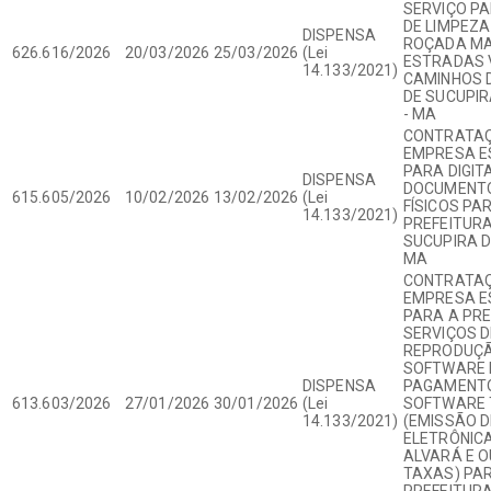
SERVIÇO P
DE LIMPEZA
DISPENSA
ROÇADA MA
626.616/2026
20/03/2026
25/03/2026
(Lei
ESTRADAS V
14.133/2021)
CAMINHOS D
DE SUCUPIR
- MA
CONTRATAÇ
EMPRESA E
PARA DIGIT
DISPENSA
DOCUMENTO
615.605/2026
10/02/2026
13/02/2026
(Lei
FÍSICOS PAR
14.133/2021)
PREFEITURA
SUCUPIRA D
MA
CONTRATAÇ
EMPRESA E
PARA A PR
SERVIÇOS D
REPRODUÇÃ
SOFTWARE 
DISPENSA
PAGAMENTO
613.603/2026
27/01/2026
30/01/2026
(Lei
SOFTWARE 
14.133/2021)
(EMISSÃO D
ELETRÔNICA,
ALVARÁ E 
TAXAS) PA
PREFEITURA