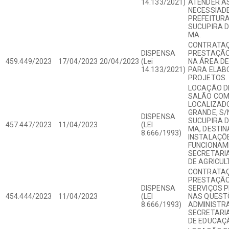
14.133/2021)
ATENDER A
NECESSIAD
PREFEITURA
SUCUPIRA D
MA.
CONTRATAÇ
DISPENSA
PRESTAÇÃO
459.449/2023
17/04/2023
20/04/2023
(Lei
NA ÁREA DE
14.133/2021)
PARA ELAB
PROJETOS.
LOCAÇÃO DE
SALÃO COM
LOCALIZAD
GRANDE, S/
DISPENSA
SUCUPIRA D
457.447/2023
11/04/2023
(LEI
MA, DESTI
8.666/1993)
INSTALAÇÕ
FUNCIONAM
SECRETARIA
DE AGRICUL
CONTRATAÇ
PRESTAÇÃO
DISPENSA
SERVIÇOS P
454.444/2023
11/04/2023
(LEI
NAS QUEST
8.666/1993)
ADMINISTR
SECRETARIA
DE EDUCAÇ