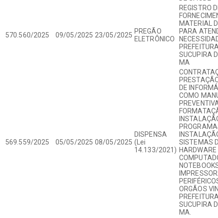
REGISTRO 
FORNECIME
MATERIAL D
PREGÃO
PARA ATEN
570.560/2025
09/05/2025
23/05/2025
ELETRÔNICO
NECESSIDA
PREFEITURA
SUCUPIRA D
MA
CONTRATAÇ
PRESTAÇÃO
DE INFORMÁ
COMO MAN
PREVENTIVA
FORMATAÇÃ
INSTALAÇÃ
PROGRAMA
DISPENSA
INSTALAÇÃ
569.559/2025
05/05/2025
08/05/2025
(Lei
SISTEMAS D
14.133/2021)
HARDWARE 
COMPUTAD
NOTEBOOKS
IMPRESSOR
PERIFÉRICO
ORGÃOS VI
PREFEITURA
SUCUPIRA D
MA.