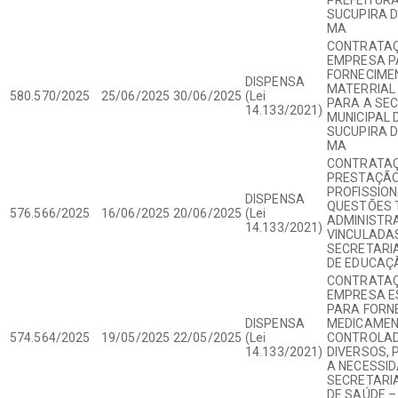
SUCUPIRA D
MA
CONTRATAÇ
EMPRESA P
FORNECIME
DISPENSA
MATERRIAL
580.570/2025
25/06/2025
30/06/2025
(Lei
PARA A SE
14.133/2021)
MUNICIPAL 
SUCUPIRA D
MA
CONTRATAÇ
PRESTAÇÃO
PROFISSION
DISPENSA
QUESTÕES 
576.566/2025
16/06/2025
20/06/2025
(Lei
ADMINISTR
14.133/2021)
VINCULADA
SECRETARIA
DE EDUCAÇ
CONTRATAÇ
EMPRESA E
PARA FORN
DISPENSA
MEDICAME
574.564/2025
19/05/2025
22/05/2025
(Lei
CONTROLAD
14.133/2021)
DIVERSOS, 
A NECESSID
SECRETARIA
DE SAÚDE –