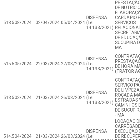
PRESTAÇÃO
DE NUTRICI
ELABORAÇÃ
DISPENSA
CARDÁPIO E
518.508/2024
02/04/2024
05/04/2024
(Lei
SERVIÇOS
14.133/2021)
RELACIONA
SECRETARIA
DE EDUCAÇ
SUCUPIRA D
MA.
CONTRATAÇ
DISPENSA
PRESTAÇÃO
515.505/2024
22/03/2024
27/03/2024
(Lei
DE HORA M
14.133/2021)
(TRATOR A
CONTRATAÇ
SERVIÇO P
DE LIMPEZA
DISPENSA
ROÇADA MA
513.503/2024
21/03/2024
26/03/2024
(Lei
ESTRADAS V
14.133/2021)
CAMINHOS D
DE SUCUPIR
- MA
LOCAÇÃO D
CARREGADE
DISPENSA
EXECUÇÃO 
514.504/2024
21/03/2024
26/03/2024
(Lei
DE RECUPE