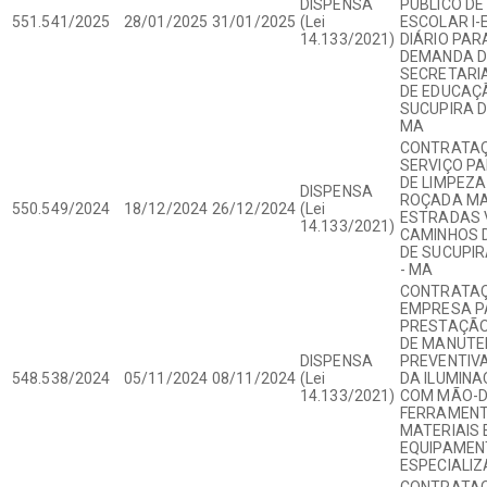
DISPENSA
PÚBLICO DE
551.541/2025
28/01/2025
31/01/2025
(Lei
ESCOLAR I-E
14.133/2021)
DIÁRIO PAR
DEMANDA 
SECRETARIA
DE EDUCAÇ
SUCUPIRA D
MA
CONTRATAÇ
SERVIÇO P
DE LIMPEZA
DISPENSA
ROÇADA MA
550.549/2024
18/12/2024
26/12/2024
(Lei
ESTRADAS V
14.133/2021)
CAMINHOS D
DE SUCUPIR
- MA
CONTRATAÇ
EMPRESA P
PRESTAÇÃO
DE MANUT
DISPENSA
PREVENTIVA
548.538/2024
05/11/2024
08/11/2024
(Lei
DA ILUMINA
14.133/2021)
COM MÃO-D
FERRAMENT
MATERIAIS 
EQUIPAMEN
ESPECIALIZ
CONTRATAÇ