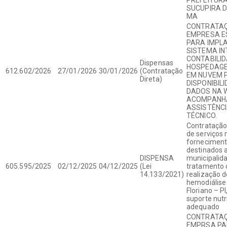
SUCUPIRA D
MA
CONTRATAÇ
EMPRESA E
PARA IMPL
SISTEMA I
CONTABILID
Dispensas
HOSPEDAGE
612.602/2026
27/01/2026
30/01/2026
(Contratação
EM NUVEM 
Direta)
DISPONIBIL
DADOS NA 
ACOMPANH
ASSISTÊNCI
TÉCNICO.
Contratação
de serviços 
forneciment
destinados 
DISPENSA
municipalid
605.595/2025
02/12/2025
04/12/2025
(Lei
tratamento 
14.133/2021)
realização 
hemodiálise
Floriano – P
suporte nutr
adequado
CONTRATAÇ
EMPRSA PA