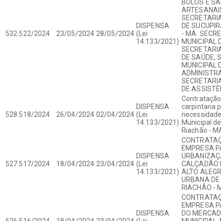
BOLOS E S
ARTESANAI
SECRETARIA
DISPENSA
DE SUCUPIR
532.522/2024
23/05/2024
28/05/2024
(Lei
- MA. SECR
14.133/2021)
MUNICIPAL 
SECRETARIA
DE SAÚDE, 
MUNICIPAL 
ADMINISTR
SECRETARIA
DE ASSISTÊ
Contratação
DISPENSA
carpintaria 
528.518/2024
26/04/2024
02/04/2024
(Lei
necessidade
14.133/2021)
Municipal de
Riachão - M
CONTRATAÇ
EMPRESA P
DISPENSA
URBANIZAÇ
527.517/2024
18/04/2024
23/04/2024
(Lei
CALÇADÃO 
14.133/2021)
ALTO ALEGR
URBANA DE
RIACHÃO - 
CONTRATAÇ
EMPRESA P
DISPENSA
DO MERCAD
526.516/2024
18/04/2024
23/04/2024
(Lei
MUNICIPAL,