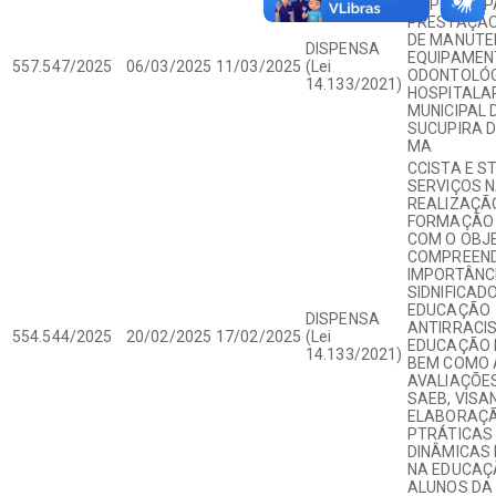
EMPRESA P
PRESTAÇÃO
DE MANUTE
DISPENSA
EQUIPAMEN
557.547/2025
06/03/2025
11/03/2025
(Lei
ODONTOLÓG
14.133/2021)
HOSPITALA
MUNICIPAL 
SUCUPIRA D
MA
CCISTA E S
SERVIÇOS 
REALIZAÇÃ
FORMAÇÃO 
COM O OBJE
COMPREEND
IMPORTÂNCI
SIDNIFICAD
EDUCAÇÃO
DISPENSA
ANTIRRACI
554.544/2025
20/02/2025
17/02/2025
(Lei
EDUCAÇÃO I
14.133/2021)
BEM COMO 
AVALIAÇÕE
SAEB, VISA
ELABORAÇÃ
PTRÁTICAS
DINÂMICAS 
NA EDUCAÇ
ALUNOS DA