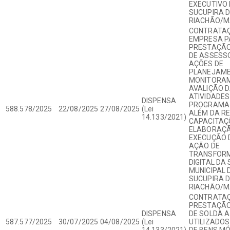
EXECUTIVO 
SUCUPIRA 
RIACHÃO/
CONTRATAÇ
EMPRESA P
PRESTAÇÃO
DE ASSESS
AÇÕES DE
PLANEJAME
MONITORAM
AVALIÇÃO 
ATIVIDADES
DISPENSA
PROGRAMA S
588.578/2025
22/08/2025
27/08/2025
(Lei
ALÉM DA R
14.133/2021)
CAPACITAÇ
ELABORAÇÃ
EXECUÇÃO 
AÇÃO DE
TRANSFOR
DIGITAL DA
MUNICIPAL 
SUCUPIRA 
RIACHÃO/M
CONTRATAÇ
PRESTAÇÃO
DISPENSA
DE SOLDA 
587.577/2025
30/07/2025
04/08/2025
(Lei
UTILIZADO
14.133/2021)
DE BENS MÓ