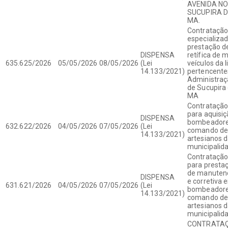
AVENIDA NO
SUCUPIRA D
MA.
Contrataçã
especializa
prestação de
DISPENSA
retífica de
635.625/2026
05/05/2026
08/05/2026
(Lei
veículos da l
14.133/2021)
pertencentes
Administraç
de Sucupira
MA
Contrataçã
para aquisi
DISPENSA
bombeadore
632.622/2026
04/05/2026
07/05/2026
(Lei
comando de
14.133/2021)
artesianos 
municipalid
Contrataçã
para prestaç
de manutenç
DISPENSA
e corretiva
631.621/2026
04/05/2026
07/05/2026
(Lei
bombeadore
14.133/2021)
comando de
artesianos 
municipalid
CONTRATAÇ