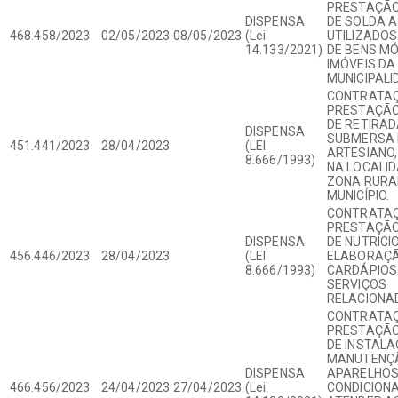
PRESTAÇÃO
DISPENSA
DE SOLDA 
468.458/2023
02/05/2023
08/05/2023
(Lei
UTILIZADO
14.133/2021)
DE BENS MÓ
IMÓVEIS DA
MUNICIPALI
CONTRATAÇ
PRESTAÇÃO
DE RETIRA
DISPENSA
SUBMERSA 
451.441/2023
28/04/2023
(LEI
ARTESIANO,
8.666/1993)
NA LOCALID
ZONA RURA
MUNICÍPIO.
CONTRATAÇ
PRESTAÇÃO
DISPENSA
DE NUTRICI
456.446/2023
28/04/2023
(LEI
ELABORAÇÃ
8.666/1993)
CARDÁPIOS
SERVIÇOS
RELACIONA
CONTRATAÇ
PRESTAÇÃO
DE INSTALA
MANUTENÇÃ
DISPENSA
APARELHOS
466.456/2023
24/04/2023
27/04/2023
(Lei
CONDICION