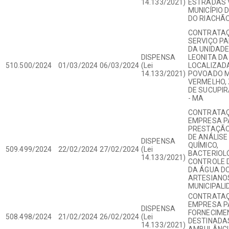
14.133/2021)
ESTRADAS V
MUNICÍPIO 
DO RIACHÃO
CONTRATAÇ
SERVIÇO P
DA UNIDAD
DISPENSA
LEONITA DA 
510.500/2024
01/03/2024
06/03/2024
(Lei
LOCALIZAD
14.133/2021)
POVOADO 
VERMELHO,
DE SUCUPIR
- MA
CONTRATAÇ
EMPRESA P
PRESTAÇÃO
DE ANÁLISE 
DISPENSA
QUÍMICO,
509.499/2024
22/02/2024
27/02/2024
(Lei
BACTERIOLÓ
14.133/2021)
CONTROLE 
DA ÁGUA D
ARTESIANO
MUNICIPALI
CONTRATAÇ
EMPRESA P
DISPENSA
FORNECIME
508.498/2024
21/02/2024
26/02/2024
(Lei
DESTINADA
14.133/2021)
AMBULÂNCI