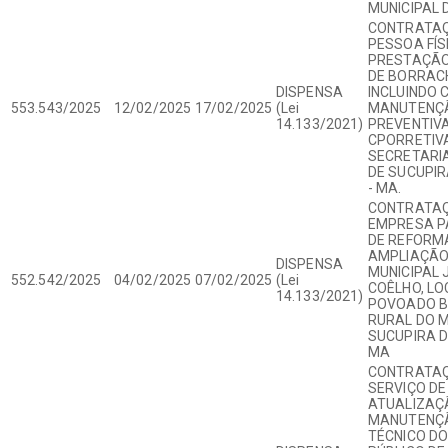
MUNICIPAL D
CONTRATAÇ
PESSOA FÍS
PRESTAÇÃO
DE BORRAC
DISPENSA
INCLUINDO 
553.543/2025
12/02/2025
17/02/2025
(Lei
MANUTENÇ
14.133/2021)
PREVENTIVA
CPORRETIVA
SECRETARIA
DE SUCUPIR
- MA.
CONTRATAÇ
EMPRESA P
DE REFORM
AMPLIAÇÃO
DISPENSA
MUNICIPAL 
552.542/2025
04/02/2025
07/02/2025
(Lei
COÊLHO, LO
14.133/2021)
POVOADO B
RURAL DO M
SUCUPIRA D
MA
CONTRATAÇ
SERVIÇO DE
ATUALIZAÇ
MANUTENÇÃ
TÉCNICO D