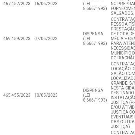
467.457/2023
16/06/2023
(LEI
NO PREPRA
8.666/1993)
FORNECIME
SALGADOS.
CONTRATAÇ
PESSOA FÍS
PRESTAÇÃO
DISPENSA
DE PODA DE
469.459/2023
07/06/2023
(LEI
MÉDIA E GR
8.666/1993)
PARA ATEN
NECESSIDA
MUNICÍPIO 
DO RIACHÃ
CONTRATAÇ
LOCAÇÃO DE
SALÃO COM
LOCALIZAD
GRANDE, S/
NESTA CIDA
DISPENSA
DESTINADO
465.455/2023
10/05/2023
(LEI
INSTALAÇÃ
8.666/1993)
JUSTIÇA (
E/OU ATIVI
JUSTIÇA C
EVENTUAIS
DAS OUTRA
JUSTIÇA).
CONTRATAÇ