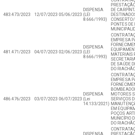
PRESTAÇÃO
DISPENSA
DE CARPÍNT
483.473/2023
12/07/2023
05/06/2023
(LEI
DESTINADO
8.666/1993)
CONSERTO/
PONTES DE
MUNICIPALI
CONTRATAÇ
EMPRESA P
FORNECIME
DISPENSA
EQUIPAMEN
481.471/2023
04/07/2023
02/06/2023
(LEI
MATERIAIS
8.666/1993)
SECRETARIA
DE SAÚDE D
DO RIACHÃO
CONTRATAÇ
EMPRESA P
FORNECIME
BOMBEADO
DISPENSA
MOTORES S
486.476/2023
03/07/2023
06/07/2023
(Lei
SERVIÇOS D
14.133/2021)
MANUTENÇÃ
EM EQUIPA
POÇOS ART
MUNICÍPIO 
DO RIACHÃO
CONTRATA
DISPENSA
PRESTAÇÃO