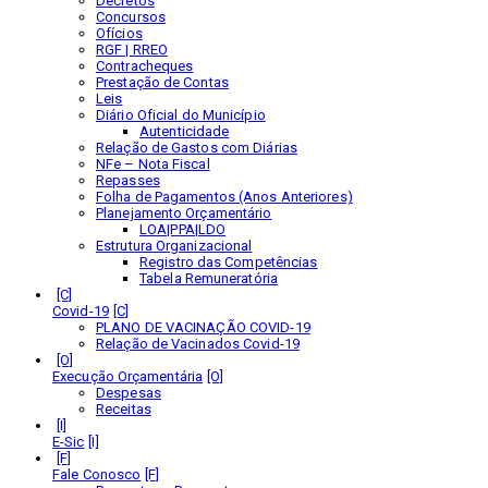
Decretos
Concursos
Ofícios
RGF | RREO
Contracheques
Prestação de Contas
Leis
Diário Oficial do Município
Autenticidade
Relação de Gastos com Diárias
NFe – Nota Fiscal
Repasses
Folha de Pagamentos (Anos Anteriores)
Planejamento Orçamentário
LOA|PPA|LDO
Estrutura Organizacional
Registro das Competências
Tabela Remuneratória
Covid-19
PLANO DE VACINAÇÃO COVID-19
Relação de Vacinados Covid-19
Execução Orçamentária
Despesas
Receitas
E-Sic
Fale Conosco