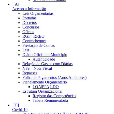
Acesso a Informação
Leis Orçamentárias
Portarias
Decretos
Concursos
Ofícios
RGF | RREO
Contracheques
Prestação de Contas
Leis
Diário Oficial do Município
Autenticidade
Relação de Gastos com Diárias
NFe – Nota Fiscal
Repasses
Folha de Pagamentos (Anos Anteriores)
Planejamento Orçamentário
LOA|PPA|LDO
Estrutura Organizacional
Registro das Competências
Tabela Remuneratória
Covid-19