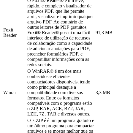
O Foxit® Reader® é um leve,
rápido, e completo visualizador de
arquivos PDF, que lhe permite
abrir, visualizar e imprimir qualquer
arquivo PDF. Ao contrário de
outros leitores de PDF gratuitos,
Foxit
Foxit® Reader® possui uma fácil
91,3 MB
Reader
interface de utilização de recursos
de colaboração como a capacidade
de adicionar anotações para PDF,
preencher formulários PDF, e
compartilhar informações com as
redes sociais.
O WinRAR® é um dos mais
conhecidos e eficientes
compactadores disponíveis, tendo
como principal destaque a
Winrar
compatibilidade com diversos
3,3 MB
formatos. Entre os formatos
compatíveis com o programa estão
o ZIP, RAR, ACE, BZ2, JAR,
LZH, 7Z, TAR e diversos outros.
O 7-ZIP é é um programa gratuito e
um ótimo programa para compactar
arquivos e se mostra melhor que os