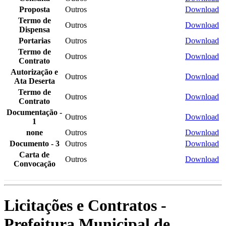
Proposta
Outros
Download
Termo de
Outros
Download
Dispensa
Portarias
Outros
Download
Termo de
Outros
Download
Contrato
Autorização e
Outros
Download
Ata Deserta
Termo de
Outros
Download
Contrato
Documentação -
Outros
Download
1
none
Outros
Download
Documento - 3
Outros
Download
Carta de
Outros
Download
Convocação
Licitações e Contratos -
Prefeitura Municipal de