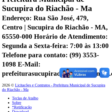
Sucupira do Riachão - Ma
Endereço: Rua São José, 479,
Centro | Sucupira do Riachão - MA,
65550-000
Horário de Atendimento:
Segunda a Sexta-feira: 7:00 às 13:00
Telefone para contato: (99) 3553-
1098
E-Mail:
prefeiturasucupiradoriachao@gmail
2026 ©
Licitações e Contratos - Prefeitura Municipal de Sucupira
do Riachão - Ma
Teclas de Atalho
Sobre
*Retificação
Download