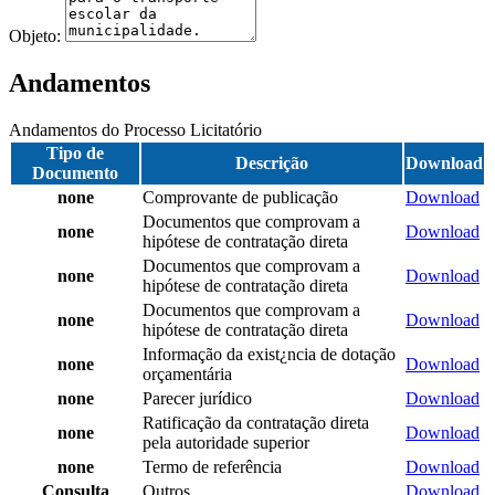
Objeto:
Andamentos
Andamentos do Processo Licitatório
Tipo de
Descrição
Download
Documento
none
Comprovante de publicação
Download
Documentos que comprovam a
none
Download
hipótese de contratação direta
Documentos que comprovam a
none
Download
hipótese de contratação direta
Documentos que comprovam a
none
Download
hipótese de contratação direta
Informação da exist¿ncia de dotação
none
Download
orçamentária
none
Parecer jurídico
Download
Ratificação da contratação direta
none
Download
pela autoridade superior
none
Termo de referência
Download
Consulta
Outros
Download