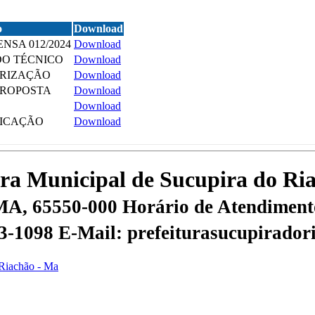
o
Download
ENSA 012/2024
Download
DO TÉCNICO
Download
ORIZAÇÃO
Download
PROPOSTA
Download
Download
FICAÇÃO
Download
tura Municipal de Sucupira do R
 MA, 65550-000
Horário de Atendimento
53-1098
E-Mail: prefeiturasucupirado
 Riachão - Ma