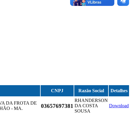
CNPJ
Razão Social
Detalhes
RHANDERSON
A DA FROTA DE
03657697381
DA COSTA
Download
HÃO - MA.
SOUSA