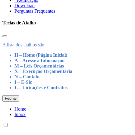
*Retificação
Download
Perguntas Frequentes
Teclas de Atalho
A lista dos atalhos são:
H – Home (Página Inicial)
A – Acesse à Informação
M – Leis Orçamentárias
X – Execução Orçamentária
N – Contato
I – E-Sic
L – Licitações e Contratos
Fechar
Home
Inbox