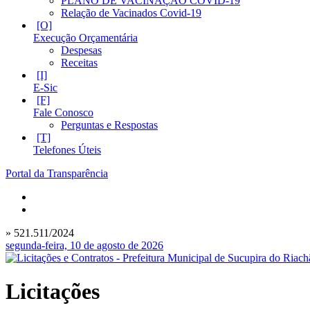
PLANO DE VACINAÇÃO COVID-19
Relação de Vacinados Covid-19
Execução Orçamentária
Despesas
Receitas
E-Sic
Fale Conosco
Perguntas e Respostas
Telefones Úteis
Portal da Transparência
» 521.511/2024
segunda-feira, 10 de agosto de 2026
Licitações