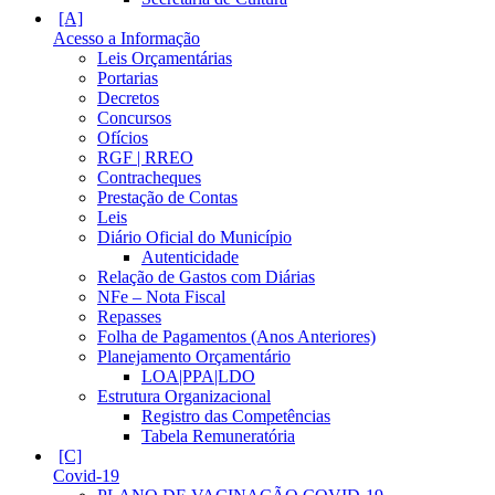
Acesso a Informação
Leis Orçamentárias
Portarias
Decretos
Concursos
Ofícios
RGF | RREO
Contracheques
Prestação de Contas
Leis
Diário Oficial do Município
Autenticidade
Relação de Gastos com Diárias
NFe – Nota Fiscal
Repasses
Folha de Pagamentos (Anos Anteriores)
Planejamento Orçamentário
LOA|PPA|LDO
Estrutura Organizacional
Registro das Competências
Tabela Remuneratória
Covid-19