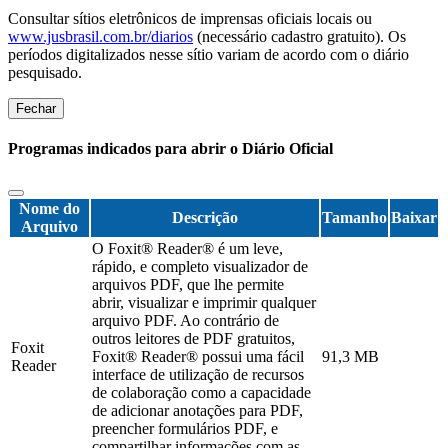
Consultar sítios eletrônicos de imprensas oficiais locais ou
www.jusbrasil.com.br/diarios
(necessário cadastro gratuito). Os
períodos digitalizados nesse sítio variam de acordo com o diário
pesquisado.
Fechar
Programas indicados para abrir o Diário Oficial
Nome do
Descrição
Tamanho
Baixar
Arquivo
O Foxit® Reader® é um leve,
rápido, e completo visualizador de
arquivos PDF, que lhe permite
abrir, visualizar e imprimir qualquer
arquivo PDF. Ao contrário de
outros leitores de PDF gratuitos,
Foxit
Foxit® Reader® possui uma fácil
91,3 MB
Reader
interface de utilização de recursos
de colaboração como a capacidade
de adicionar anotações para PDF,
preencher formulários PDF, e
compartilhar informações com as