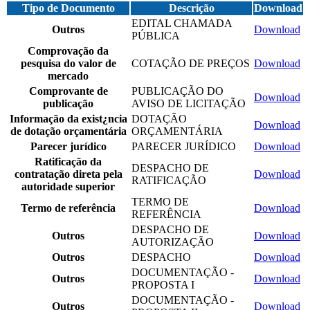
Tipo de Documento
Descrição
Download
EDITAL CHAMADA
Outros
Download
PÚBLICA
Comprovação da
pesquisa do valor de
COTAÇÃO DE PREÇOS
Download
mercado
Comprovante de
PUBLICAÇÃO DO
Download
publicação
AVISO DE LICITAÇÃO
Informação da exist¿ncia
DOTAÇÃO
Download
de dotação orçamentária
ORÇAMENTÁRIA
Parecer jurídico
PARECER JURÍDICO
Download
Ratificação da
DESPACHO DE
contratação direta pela
Download
RATIFICAÇÃO
autoridade superior
TERMO DE
Termo de referência
Download
REFERÊNCIA
DESPACHO DE
Outros
Download
AUTORIZAÇÃO
Outros
DESPACHO
Download
DOCUMENTAÇÃO -
Outros
Download
PROPOSTA I
DOCUMENTAÇÃO -
Outros
Download