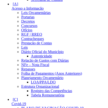
Acesso a Informação
Leis Orçamentárias
Portarias
Decretos
Concursos
Ofícios
RGF | RREO
Contracheques
Prestação de Contas
Leis
Diário Oficial do Município
Autenticidade
Relação de Gastos com Diárias
NFe – Nota Fiscal
Repasses
Folha de Pagamentos (Anos Anteriores)
Planejamento Orçamentário
LOA|PPA|LDO
Estrutura Organizacional
Registro das Competências
Tabela Remuneratória
Covid-19