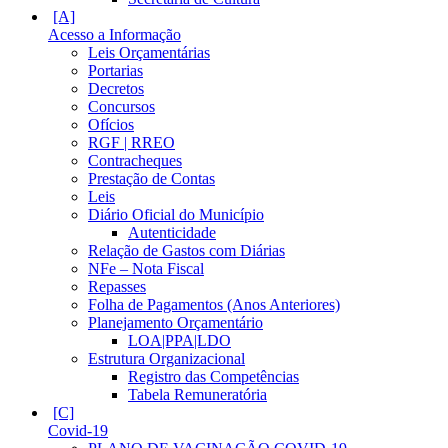
Acesso a Informação
Leis Orçamentárias
Portarias
Decretos
Concursos
Ofícios
RGF | RREO
Contracheques
Prestação de Contas
Leis
Diário Oficial do Município
Autenticidade
Relação de Gastos com Diárias
NFe – Nota Fiscal
Repasses
Folha de Pagamentos (Anos Anteriores)
Planejamento Orçamentário
LOA|PPA|LDO
Estrutura Organizacional
Registro das Competências
Tabela Remuneratória
Covid-19