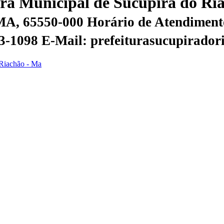
tura Municipal de Sucupira do R
 MA, 65550-000
Horário de Atendimento
53-1098
E-Mail: prefeiturasucupirado
 Riachão - Ma