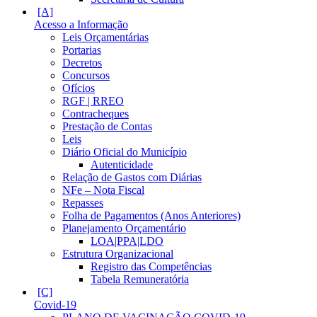
Acesso a Informação
Leis Orçamentárias
Portarias
Decretos
Concursos
Ofícios
RGF | RREO
Contracheques
Prestação de Contas
Leis
Diário Oficial do Município
Autenticidade
Relação de Gastos com Diárias
NFe – Nota Fiscal
Repasses
Folha de Pagamentos (Anos Anteriores)
Planejamento Orçamentário
LOA|PPA|LDO
Estrutura Organizacional
Registro das Competências
Tabela Remuneratória
Covid-19