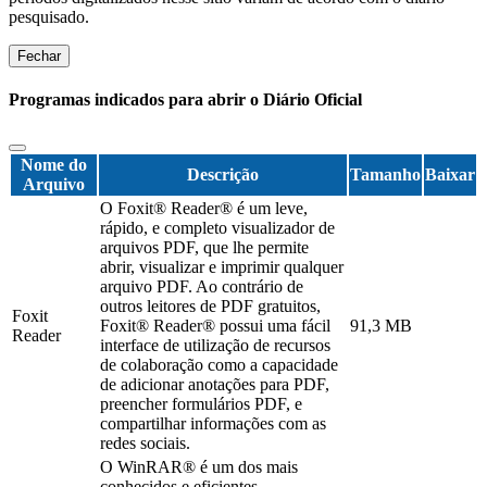
pesquisado.
Fechar
Programas indicados para abrir o Diário Oficial
Nome do
Descrição
Tamanho
Baixar
Arquivo
O Foxit® Reader® é um leve,
rápido, e completo visualizador de
arquivos PDF, que lhe permite
abrir, visualizar e imprimir qualquer
arquivo PDF. Ao contrário de
outros leitores de PDF gratuitos,
Foxit
Foxit® Reader® possui uma fácil
91,3 MB
Reader
interface de utilização de recursos
de colaboração como a capacidade
de adicionar anotações para PDF,
preencher formulários PDF, e
compartilhar informações com as
redes sociais.
O WinRAR® é um dos mais
conhecidos e eficientes