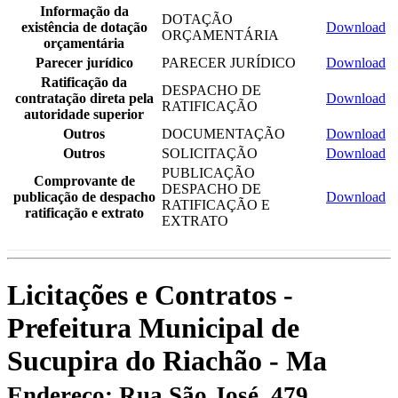
Informação da
DOTAÇÃO
existência de dotação
Download
ORÇAMENTÁRIA
orçamentária
Parecer jurídico
PARECER JURÍDICO
Download
Ratificação da
DESPACHO DE
contratação direta pela
Download
RATIFICAÇÃO
autoridade superior
Outros
DOCUMENTAÇÃO
Download
Outros
SOLICITAÇÃO
Download
PUBLICAÇÃO
Comprovante de
DESPACHO DE
publicação de despacho
Download
RATIFICAÇÃO E
ratificação e extrato
EXTRATO
Licitações e Contratos -
Prefeitura Municipal de
Sucupira do Riachão - Ma
Endereço: Rua São José, 479,