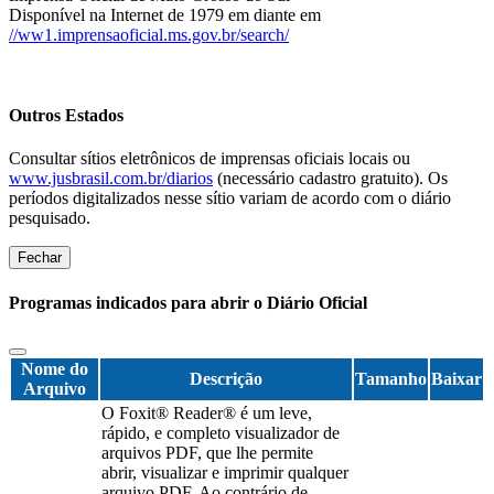
Disponível na Internet de 1979 em diante em
//ww1.imprensaoficial.ms.gov.br/search/
Outros Estados
Consultar sítios eletrônicos de imprensas oficiais locais ou
www.jusbrasil.com.br/diarios
(necessário cadastro gratuito). Os
períodos digitalizados nesse sítio variam de acordo com o diário
pesquisado.
Fechar
Programas indicados para abrir o Diário Oficial
Nome do
Descrição
Tamanho
Baixar
Arquivo
O Foxit® Reader® é um leve,
rápido, e completo visualizador de
arquivos PDF, que lhe permite
abrir, visualizar e imprimir qualquer
arquivo PDF. Ao contrário de