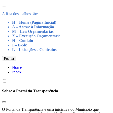
A lista dos atalhos são:
H – Home (Página Inicial)
A – Acesse à Informação
M – Leis Orçamentárias
X – Execução Orçamentária
N – Contato
I – E-Sic
L – Licitações e Contratos
Fechar
Home
Inbox
Sobre o Portal da Transparência
O Portal da Transparência é uma iniciativa do Municíoio que