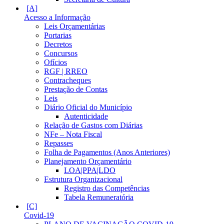
Acesso a Informação
Leis Orçamentárias
Portarias
Decretos
Concursos
Ofícios
RGF | RREO
Contracheques
Prestação de Contas
Leis
Diário Oficial do Município
Autenticidade
Relação de Gastos com Diárias
NFe – Nota Fiscal
Repasses
Folha de Pagamentos (Anos Anteriores)
Planejamento Orçamentário
LOA|PPA|LDO
Estrutura Organizacional
Registro das Competências
Tabela Remuneratória
Covid-19