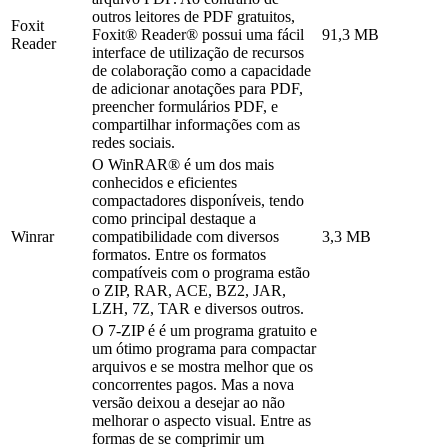
outros leitores de PDF gratuitos,
Foxit
Foxit® Reader® possui uma fácil
91,3 MB
Reader
interface de utilização de recursos
de colaboração como a capacidade
de adicionar anotações para PDF,
preencher formulários PDF, e
compartilhar informações com as
redes sociais.
O WinRAR® é um dos mais
conhecidos e eficientes
compactadores disponíveis, tendo
como principal destaque a
Winrar
compatibilidade com diversos
3,3 MB
formatos. Entre os formatos
compatíveis com o programa estão
o ZIP, RAR, ACE, BZ2, JAR,
LZH, 7Z, TAR e diversos outros.
O 7-ZIP é é um programa gratuito e
um ótimo programa para compactar
arquivos e se mostra melhor que os
concorrentes pagos. Mas a nova
versão deixou a desejar ao não
melhorar o aspecto visual. Entre as
formas de se comprimir um