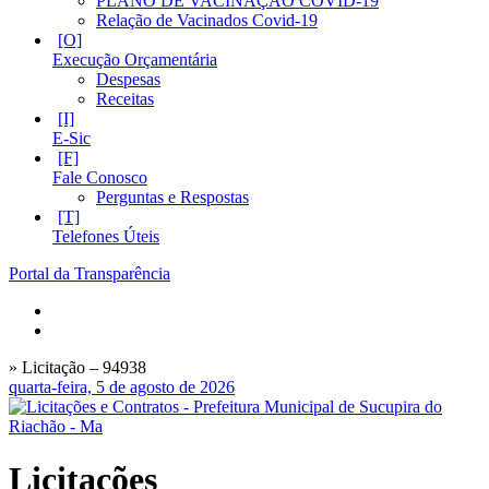
PLANO DE VACINAÇÃO COVID-19
Relação de Vacinados Covid-19
Execução Orçamentária
Despesas
Receitas
E-Sic
Fale Conosco
Perguntas e Respostas
Telefones Úteis
Portal da Transparência
» Licitação – 94938
quarta-feira, 5 de agosto de 2026
Licitações