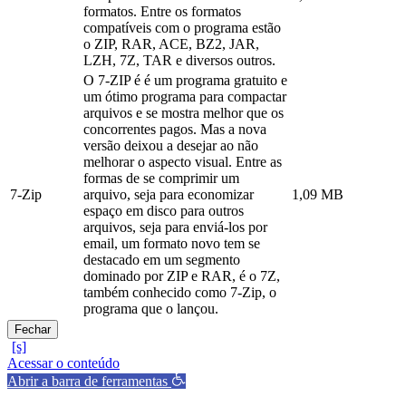
formatos. Entre os formatos
compatíveis com o programa estão
o ZIP, RAR, ACE, BZ2, JAR,
LZH, 7Z, TAR e diversos outros.
O 7-ZIP é é um programa gratuito e
um ótimo programa para compactar
arquivos e se mostra melhor que os
concorrentes pagos. Mas a nova
versão deixou a desejar ao não
melhorar o aspecto visual. Entre as
formas de se comprimir um
7-Zip
arquivo, seja para economizar
1,09 MB
espaço em disco para outros
arquivos, seja para enviá-los por
email, um formato novo tem se
destacado em um segmento
dominado por ZIP e RAR, é o 7Z,
também conhecido como 7-Zip, o
programa que o lançou.
Fechar
Acessar o conteúdo
Abrir a barra de ferramentas