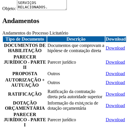
Objeto:
Andamentos
Andamentos do Processo Licitatório
Tipo de Documento
Descrição
Download
DOCUMENTOS DE
Documentos que comprovam a
Download
HABILITAÇÃO
hipótese de contratação direta
PARECER
JURÍDICO - PARTE
Parecer jurídico
Download
II
PROPOSTA
Outros
Download
AUTORIZAÇÃO +
Outros
Download
AUTUAÇÃO
Ratificação da contratação
RATIFICAÇÃO
Download
direta pela autoridade superior
DOTAÇÃO
Informação da exist¿ncia de
Download
ORÇAMENTÁRIA
dotação orçamentária
PARECER
JURÍDICO - PARTE
Parecer jurídico
Download
I