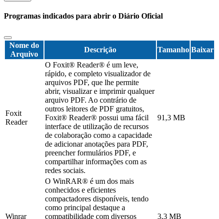
Programas indicados para abrir o Diário Oficial
Nome do
Descrição
Tamanho
Baixar
Arquivo
O Foxit® Reader® é um leve,
rápido, e completo visualizador de
arquivos PDF, que lhe permite
abrir, visualizar e imprimir qualquer
arquivo PDF. Ao contrário de
outros leitores de PDF gratuitos,
Foxit
Foxit® Reader® possui uma fácil
91,3 MB
Reader
interface de utilização de recursos
de colaboração como a capacidade
de adicionar anotações para PDF,
preencher formulários PDF, e
compartilhar informações com as
redes sociais.
O WinRAR® é um dos mais
conhecidos e eficientes
compactadores disponíveis, tendo
como principal destaque a
Winrar
compatibilidade com diversos
3,3 MB