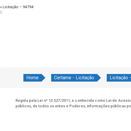
» Licitação – 94794
quinta-feira, 6 de agosto de 2026
Home
Certame - Licitação
Licitação
Regida pela Lei nº 12.527/2011, e conhecida como Lei de Acesso 
públicos, de todos os entes e Poderes, informações públicas po