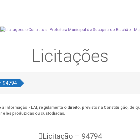
Licitações
 – 94794
à Informação - LAI, regulamenta o direito, previsto na Constituição, de q
r eles produzidas ou custodiadas.
Licitação – 94794