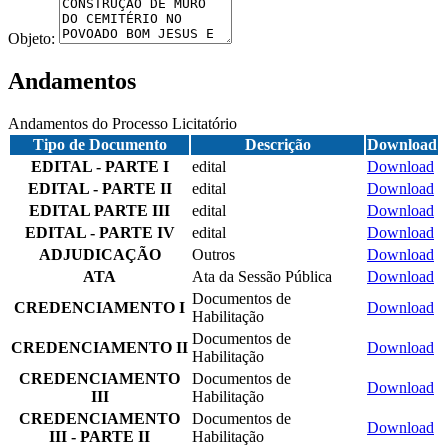
Objeto:
Andamentos
Andamentos do Processo Licitatório
Tipo de Documento
Descrição
Download
EDITAL - PARTE I
edital
Download
EDITAL - PARTE II
edital
Download
EDITAL PARTE III
edital
Download
EDITAL - PARTE IV
edital
Download
ADJUDICAÇÃO
Outros
Download
ATA
Ata da Sessão Pública
Download
Documentos de
CREDENCIAMENTO I
Download
Habilitação
Documentos de
CREDENCIAMENTO II
Download
Habilitação
CREDENCIAMENTO
Documentos de
Download
III
Habilitação
CREDENCIAMENTO
Documentos de
Download
III - PARTE II
Habilitação