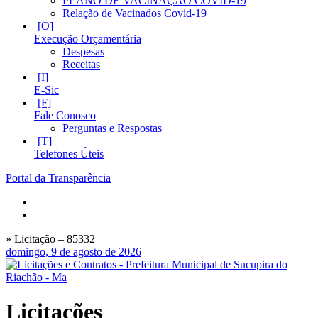
PLANO DE VACINAÇÃO COVID-19
Relação de Vacinados Covid-19
Execução Orçamentária
Despesas
Receitas
E-Sic
Fale Conosco
Perguntas e Respostas
Telefones Úteis
Portal da Transparência
» Licitação – 85332
domingo, 9 de agosto de 2026
Licitações