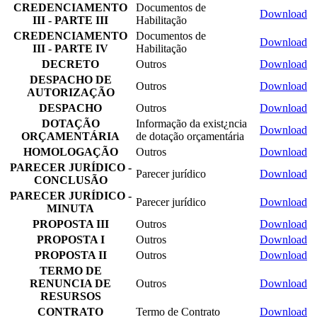
CREDENCIAMENTO
Documentos de
Download
III - PARTE III
Habilitação
CREDENCIAMENTO
Documentos de
Download
III - PARTE IV
Habilitação
DECRETO
Outros
Download
DESPACHO DE
Outros
Download
AUTORIZAÇÃO
DESPACHO
Outros
Download
DOTAÇÃO
Informação da exist¿ncia
Download
ORÇAMENTÁRIA
de dotação orçamentária
HOMOLOGAÇÃO
Outros
Download
PARECER JURÍDICO -
Parecer jurídico
Download
CONCLUSÃO
PARECER JURÍDICO -
Parecer jurídico
Download
MINUTA
PROPOSTA III
Outros
Download
PROPOSTA I
Outros
Download
PROPOSTA II
Outros
Download
TERMO DE
RENUNCIA DE
Outros
Download
RESURSOS
CONTRATO
Termo de Contrato
Download