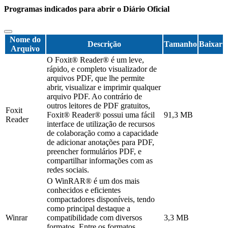
Programas indicados para abrir o Diário Oficial
Nome do
Descrição
Tamanho
Baixar
Arquivo
O Foxit® Reader® é um leve,
rápido, e completo visualizador de
arquivos PDF, que lhe permite
abrir, visualizar e imprimir qualquer
arquivo PDF. Ao contrário de
outros leitores de PDF gratuitos,
Foxit
Foxit® Reader® possui uma fácil
91,3 MB
Reader
interface de utilização de recursos
de colaboração como a capacidade
de adicionar anotações para PDF,
preencher formulários PDF, e
compartilhar informações com as
redes sociais.
O WinRAR® é um dos mais
conhecidos e eficientes
compactadores disponíveis, tendo
como principal destaque a
Winrar
compatibilidade com diversos
3,3 MB
formatos. Entre os formatos