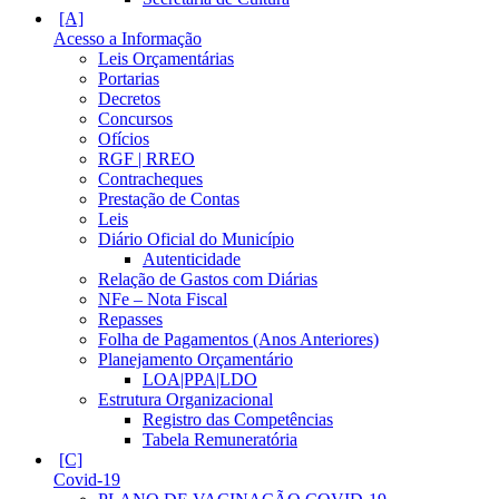
Acesso a Informação
Leis Orçamentárias
Portarias
Decretos
Concursos
Ofícios
RGF | RREO
Contracheques
Prestação de Contas
Leis
Diário Oficial do Município
Autenticidade
Relação de Gastos com Diárias
NFe – Nota Fiscal
Repasses
Folha de Pagamentos (Anos Anteriores)
Planejamento Orçamentário
LOA|PPA|LDO
Estrutura Organizacional
Registro das Competências
Tabela Remuneratória
Covid-19