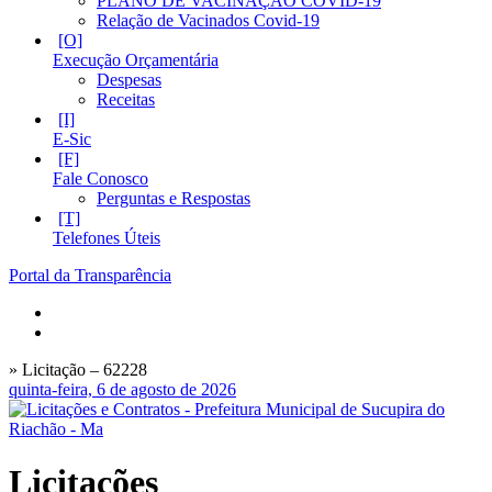
PLANO DE VACINAÇÃO COVID-19
Relação de Vacinados Covid-19
Execução Orçamentária
Despesas
Receitas
E-Sic
Fale Conosco
Perguntas e Respostas
Telefones Úteis
Portal da Transparência
» Licitação – 62228
quinta-feira, 6 de agosto de 2026
Licitações