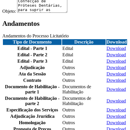
Objeto:
Andamentos
Andamentos do Processo Licitatório
Tipo de Documento
Descrição
Download
Edital - Parte 1
Edital
Download
Edital - Parte 2
Edital
Download
Edital - Parte 3
Edital
Download
Adjudicação
Outros
Download
Ata da Sessão
Outros
Download
Contrato
Outros
Download
Documento de Habilitação -
Documentos de
Download
parte 1
Habilitação
Documento de Habilitação -
Documentos de
Download
parte 2
Habilitação
Especificação dos Serviços
Outros
Download
Adjudicação Jrurídica
Outros
Download
Homologação
Outros
Download
Proposta de Preços
Outros
Download