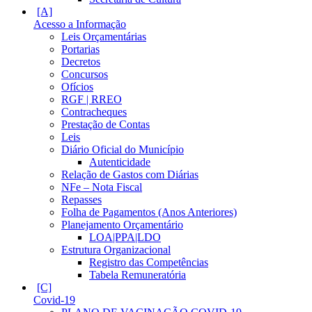
Acesso a Informação
Leis Orçamentárias
Portarias
Decretos
Concursos
Ofícios
RGF | RREO
Contracheques
Prestação de Contas
Leis
Diário Oficial do Município
Autenticidade
Relação de Gastos com Diárias
NFe – Nota Fiscal
Repasses
Folha de Pagamentos (Anos Anteriores)
Planejamento Orçamentário
LOA|PPA|LDO
Estrutura Organizacional
Registro das Competências
Tabela Remuneratória
Covid-19