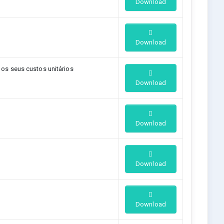
Download
Download
s seus custos unitários
Download
Download
Download
Download