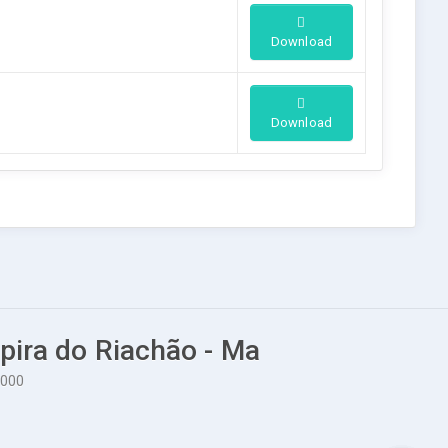
Download
Download
upira do Riachão - Ma
-000