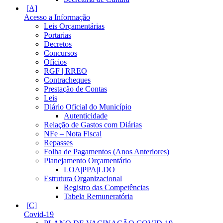
Acesso a Informação
Leis Orçamentárias
Portarias
Decretos
Concursos
Ofícios
RGF | RREO
Contracheques
Prestação de Contas
Leis
Diário Oficial do Município
Autenticidade
Relação de Gastos com Diárias
NFe – Nota Fiscal
Repasses
Folha de Pagamentos (Anos Anteriores)
Planejamento Orçamentário
LOA|PPA|LDO
Estrutura Organizacional
Registro das Competências
Tabela Remuneratória
Covid-19