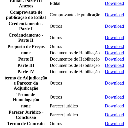
Edital - Parte III
Edital
Download
Anexos
Comprovante de
Comprovante de publicação
Download
publicação do Edital
Credenciamento -
Outros
Download
Parte I
Credenciamento -
Outros
Download
Parte II
Proposta de Preços
Outros
Download
none
Documentos de Habilitação
Download
Parte II
Documentos de Habilitação
Download
Parte III
Documentos de Habilitação
Download
Parte IV
Documentos de Habilitação
Download
termo de Adjudicação
e Parecer da
Outros
Download
Adjudicação
Termo de
Outros
Download
Homologação
none
Parecer jurídico
Download
Parecer Jurídico -
Parecer jurídico
Download
Conclusão
Termo de Contrato
Outros
Download