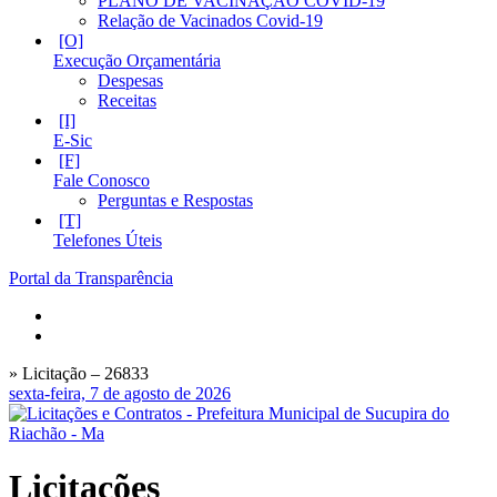
PLANO DE VACINAÇÃO COVID-19
Relação de Vacinados Covid-19
Execução Orçamentária
Despesas
Receitas
E-Sic
Fale Conosco
Perguntas e Respostas
Telefones Úteis
Portal da Transparência
» Licitação – 26833
sexta-feira, 7 de agosto de 2026
Licitações