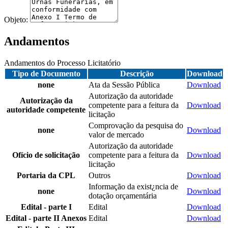
Objeto:
Andamentos
Andamentos do Processo Licitatório
Tipo de Documento
Descrição
Download
none
Ata da Sessão Pública
Download
Autorização da autoridade
Autorização da
competente para a feitura da
Download
autoridade competente
licitação
Comprovação da pesquisa do
none
Download
valor de mercado
Autorização da autoridade
Ofício de solicitação
competente para a feitura da
Download
licitação
Portaria da CPL
Outros
Download
Informação da exist¿ncia de
none
Download
dotação orçamentária
Edital - parte I
Edital
Download
Edital - parte II Anexos
Edital
Download