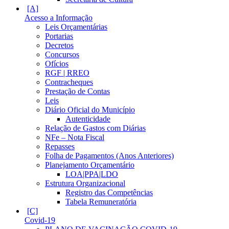
Acesso a Informação
Leis Orçamentárias
Portarias
Decretos
Concursos
Ofícios
RGF | RREO
Contracheques
Prestação de Contas
Leis
Diário Oficial do Município
Autenticidade
Relação de Gastos com Diárias
NFe – Nota Fiscal
Repasses
Folha de Pagamentos (Anos Anteriores)
Planejamento Orçamentário
LOA|PPA|LDO
Estrutura Organizacional
Registro das Competências
Tabela Remuneratória
Covid-19