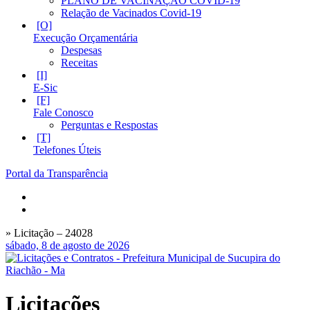
PLANO DE VACINAÇÃO COVID-19
Relação de Vacinados Covid-19
Execução Orçamentária
Despesas
Receitas
E-Sic
Fale Conosco
Perguntas e Respostas
Telefones Úteis
Portal da Transparência
» Licitação – 24028
sábado, 8 de agosto de 2026
Licitações