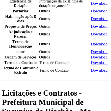
Existência de
Informação da exist¿ncia de
Download
Dotação
dotação orçamentária
Portarias
Outros
Download
Habilitação após 8
Outros
Download
dias
Proposta de Preços
Outros
Download
Adjudicação e
Outros
Download
Parecer
Termo de
Outros
Download
Homologação
none
Outros
Download
Ordem de Serviços
Outros
Download
Termo de Contrato
Termo de Contrato
Download
Termo de Contrato e
Termo de Contrato
Download
Extrato
Licitações e Contratos -
Prefeitura Municipal de