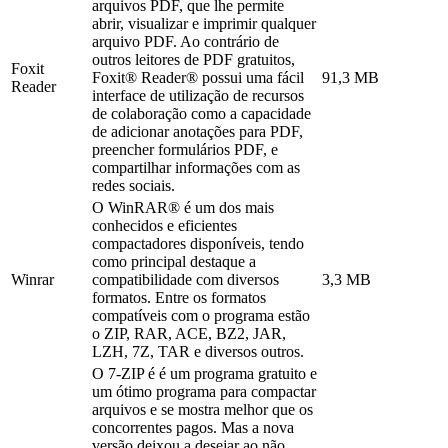
arquivos PDF, que lhe permite
abrir, visualizar e imprimir qualquer
arquivo PDF. Ao contrário de
outros leitores de PDF gratuitos,
Foxit
Foxit® Reader® possui uma fácil
91,3 MB
Reader
interface de utilização de recursos
de colaboração como a capacidade
de adicionar anotações para PDF,
preencher formulários PDF, e
compartilhar informações com as
redes sociais.
O WinRAR® é um dos mais
conhecidos e eficientes
compactadores disponíveis, tendo
como principal destaque a
Winrar
compatibilidade com diversos
3,3 MB
formatos. Entre os formatos
compatíveis com o programa estão
o ZIP, RAR, ACE, BZ2, JAR,
LZH, 7Z, TAR e diversos outros.
O 7-ZIP é é um programa gratuito e
um ótimo programa para compactar
arquivos e se mostra melhor que os
concorrentes pagos. Mas a nova
versão deixou a desejar ao não