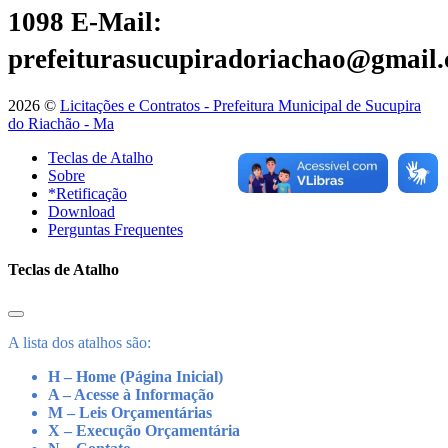
1098
E-Mail:
prefeiturasucupiradoriachao@gmail
2026 ©
Licitações e Contratos - Prefeitura Municipal de Sucupira
do Riachão - Ma
Teclas de Atalho
Sobre
*Retificação
Download
Perguntas Frequentes
Teclas de Atalho
A lista dos atalhos são:
H – Home (Página Inicial)
A – Acesse à Informação
M – Leis Orçamentárias
X – Execução Orçamentária