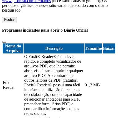
www.jusbrasil.com.br/diarios
(necessário cadastro gratuito). Os
períodos digitalizados nesse sítio variam de acordo com o diário
pesquisado.
Fechar
Programas indicados para abrir o Diário Oficial
Nome do
Descrição
Tamanho
Baixar
Arquivo
O Foxit® Reader® é um leve,
rápido, e completo visualizador de
arquivos PDF, que lhe permite
abrir, visualizar e imprimir qualquer
arquivo PDF. Ao contrário de
outros leitores de PDF gratuitos,
Foxit
Foxit® Reader® possui uma fácil
91,3 MB
Reader
interface de utilização de recursos
de colaboração como a capacidade
de adicionar anotações para PDF,
preencher formulários PDF, e
compartilhar informações com as
redes sociais.