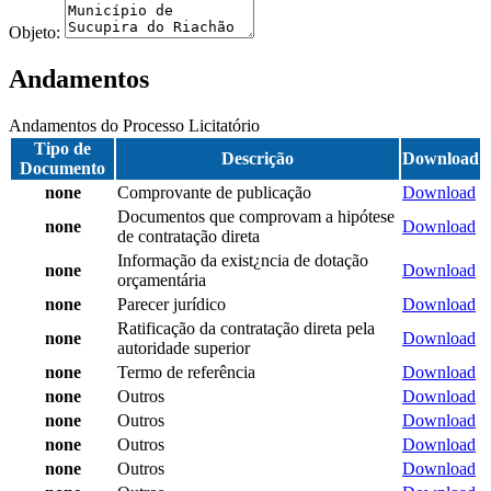
Objeto:
Andamentos
Andamentos do Processo Licitatório
Tipo de
Descrição
Download
Documento
none
Comprovante de publicação
Download
Documentos que comprovam a hipótese
none
Download
de contratação direta
Informação da exist¿ncia de dotação
none
Download
orçamentária
none
Parecer jurídico
Download
Ratificação da contratação direta pela
none
Download
autoridade superior
none
Termo de referência
Download
none
Outros
Download
none
Outros
Download
none
Outros
Download
none
Outros
Download