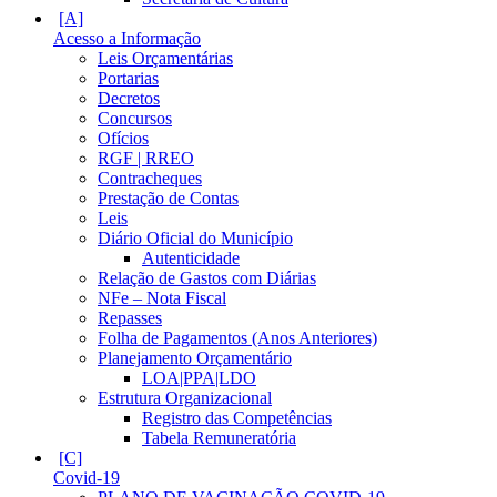
Acesso a Informação
Leis Orçamentárias
Portarias
Decretos
Concursos
Ofícios
RGF | RREO
Contracheques
Prestação de Contas
Leis
Diário Oficial do Município
Autenticidade
Relação de Gastos com Diárias
NFe – Nota Fiscal
Repasses
Folha de Pagamentos (Anos Anteriores)
Planejamento Orçamentário
LOA|PPA|LDO
Estrutura Organizacional
Registro das Competências
Tabela Remuneratória
Covid-19