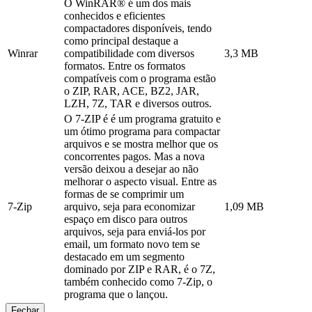
O WinRAR® é um dos mais
conhecidos e eficientes
compactadores disponíveis, tendo
como principal destaque a
Winrar
compatibilidade com diversos
3,3 MB
formatos. Entre os formatos
compatíveis com o programa estão
o ZIP, RAR, ACE, BZ2, JAR,
LZH, 7Z, TAR e diversos outros.
O 7-ZIP é é um programa gratuito e
um ótimo programa para compactar
arquivos e se mostra melhor que os
concorrentes pagos. Mas a nova
versão deixou a desejar ao não
melhorar o aspecto visual. Entre as
formas de se comprimir um
7-Zip
arquivo, seja para economizar
1,09 MB
espaço em disco para outros
arquivos, seja para enviá-los por
email, um formato novo tem se
destacado em um segmento
dominado por ZIP e RAR, é o 7Z,
também conhecido como 7-Zip, o
programa que o lançou.
Fechar