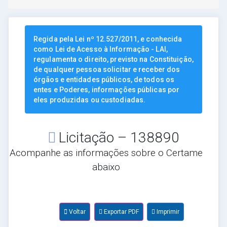
Regida pela Lei nº 12.527/2011, e conhecida
como Lei de Acesso à Informação - LAI,
regulamenta o direito, previsto na Constituição,
de qualquer pessoa solicitar e receber dos
órgãos e entidades públicos, de todos os
entes e Poderes, informações públicas por
eles produzidas ou custodiadas.
Licitação – 138890
Acompanhe as informações sobre o Certame
abaixo
Voltar
Exportar PDF
Imprimir