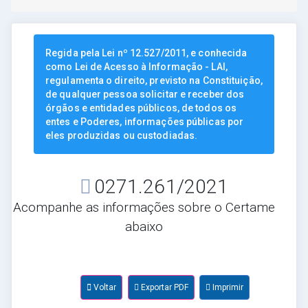
Regida pela Lei nº 12.527/2011, e conhecida
como Lei de Acesso à Informação - LAI,
regulamenta o direito, previsto na Constituição,
de qualquer pessoa solicitar e receber dos
órgãos e entidades públicos, de todos os
entes e Poderes, informações públicas por
eles produzidas ou custodiadas.
0271.261/2021
Acompanhe as informações sobre o Certame
abaixo
Voltar
Exportar PDF
Imprimir