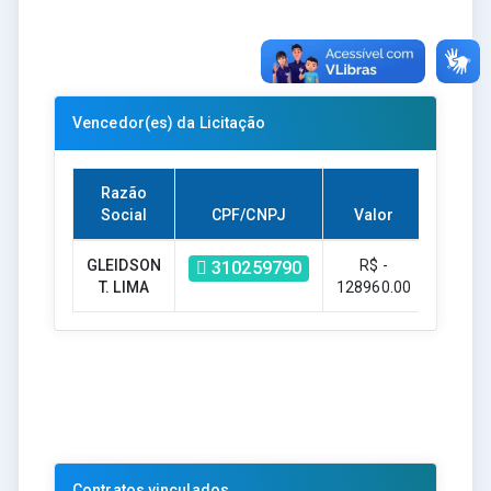
Vencedor(es) da Licitação
Razão
Social
CPF/CNPJ
Valor
GLEIDSON
R$ -
310259790
T. LIMA
128960.00
Contratos vinculados