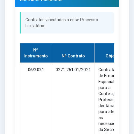
Contratos vinculados a esse Processo
Licitatório
Nº
Instrumento
Nº Contrato
Objeto
06/2021
0271.261.01/2021
Contratação
de Empresa
Especializada
para a
Confecção de
Próteses
dentárias
para atender
as
necessidades
da Secretaria