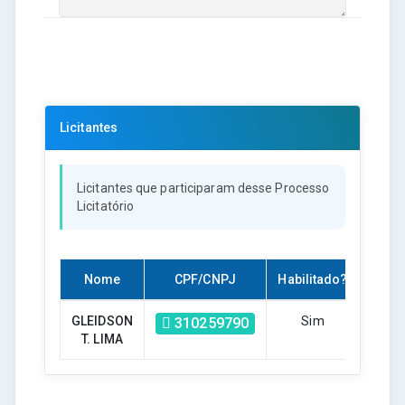
Licitantes
Licitantes que participaram desse Processo
Licitatório
Nome
CPF/CNPJ
Habilitado?
Moti
GLEIDSON
Sim
310259790
T. LIMA