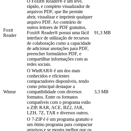
O Foxit® Reader® é um leve,
rápido, e completo visualizador de
arquivos PDF, que lhe permite
abrir, visualizar e imprimir qualquer
arquivo PDF. Ao contrário de
outros leitores de PDF gratuitos,
Foxit
Foxit® Reader® possui uma fácil
91,3 MB
Reader
interface de utilização de recursos
de colaboração como a capacidade
de adicionar anotações para PDF,
preencher formulários PDF, e
compartilhar informações com as
redes sociais.
O WinRAR® é um dos mais
conhecidos e eficientes
compactadores disponíveis, tendo
como principal destaque a
Winrar
compatibilidade com diversos
3,3 MB
formatos. Entre os formatos
compatíveis com o programa estão
o ZIP, RAR, ACE, BZ2, JAR,
LZH, 7Z, TAR e diversos outros.
O 7-ZIP é é um programa gratuito e
um ótimo programa para compactar
arquivos e se mostra melhor que os