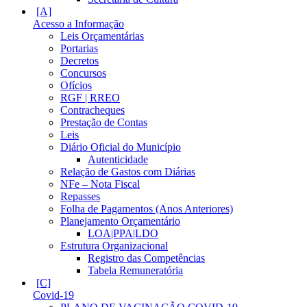
Acesso a Informação
Leis Orçamentárias
Portarias
Decretos
Concursos
Ofícios
RGF | RREO
Contracheques
Prestação de Contas
Leis
Diário Oficial do Município
Autenticidade
Relação de Gastos com Diárias
NFe – Nota Fiscal
Repasses
Folha de Pagamentos (Anos Anteriores)
Planejamento Orçamentário
LOA|PPA|LDO
Estrutura Organizacional
Registro das Competências
Tabela Remuneratória
Covid-19