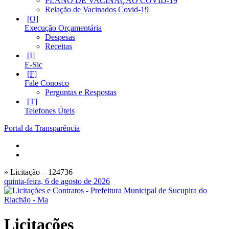
PLANO DE VACINAÇÃO COVID-19
Relação de Vacinados Covid-19
Execução Orçamentária
Despesas
Receitas
E-Sic
Fale Conosco
Perguntas e Respostas
Telefones Úteis
Portal da Transparência
» Licitação – 124736
quinta-feira, 6 de agosto de 2026
Licitações