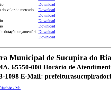
ão
Download
 do valor de mercado
Download
Download
ão
Download
ão
Download
 de dotação orçamentária
Download
Download
tura Municipal de Sucupira do R
 MA, 65550-000
Horário de Atendimento
53-1098
E-Mail: prefeiturasucupirado
 Riachão - Ma