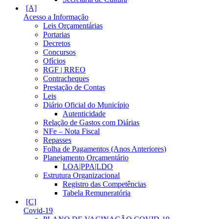
Acesso a Informação
Leis Orçamentárias
Portarias
Decretos
Concursos
Ofícios
RGF | RREO
Contracheques
Prestação de Contas
Leis
Diário Oficial do Município
Autenticidade
Relação de Gastos com Diárias
NFe – Nota Fiscal
Repasses
Folha de Pagamentos (Anos Anteriores)
Planejamento Orçamentário
LOA|PPA|LDO
Estrutura Organizacional
Registro das Competências
Tabela Remuneratória
Covid-19