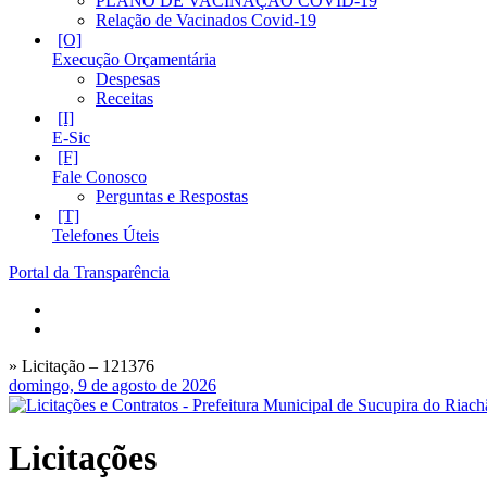
PLANO DE VACINAÇÃO COVID-19
Relação de Vacinados Covid-19
Execução Orçamentária
Despesas
Receitas
E-Sic
Fale Conosco
Perguntas e Respostas
Telefones Úteis
Portal da Transparência
» Licitação – 121376
domingo, 9 de agosto de 2026
Licitações