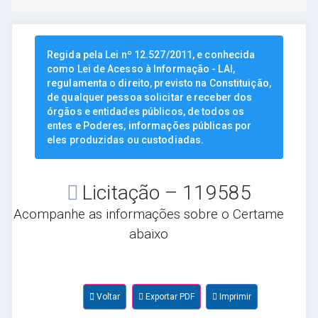
Regida pela Lei nº 12.527/2011, e conhecida
como Lei de Acesso à Informação - LAI,
regulamenta o direito, previsto na Constituição,
de qualquer pessoa solicitar e receber dos
órgãos e entidades públicos, de todos os
entes e Poderes, informações públicas por
eles produzidas ou custodiadas.
Licitação – 119585
Acompanhe as informações sobre o Certame
abaixo
Voltar
Exportar PDF
Imprimir