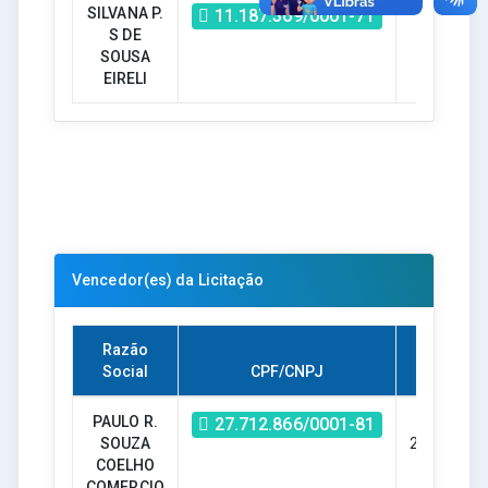
SILVANA P.
Sim
11.187.369/0001-71
S DE
SOUSA
EIRELI
Vencedor(es) da Licitação
Razão
Social
CPF/CNPJ
Valor
PAULO R.
R$ - R$
27.712.866/0001-81
SOUZA
28.400,00
COELHO
COMERCIO