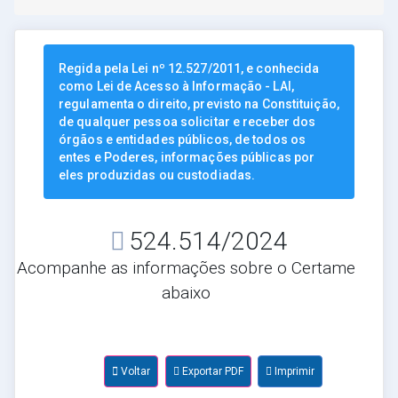
Regida pela Lei nº 12.527/2011, e conhecida
como Lei de Acesso à Informação - LAI,
regulamenta o direito, previsto na Constituição,
de qualquer pessoa solicitar e receber dos
órgãos e entidades públicos, de todos os
entes e Poderes, informações públicas por
eles produzidas ou custodiadas.
524.514/2024
Acompanhe as informações sobre o Certame
abaixo
Voltar
Exportar PDF
Imprimir