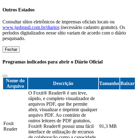
Outros Estados
Consultar sítios eletrônicos de imprensas oficiais locais ou
www.jusbrasil.com.br/diarios
(necessário cadastro gratuito). Os
períodos digitalizados nesse sítio variam de acordo com o diário
pesquisado.
Fechar
Programas indicados para abrir o Diário Oficial
Nome do
Descrição
Tamanho
Baixar
Arquivo
O Foxit® Reader® é um leve,
rápido, e completo visualizador de
arquivos PDF, que lhe permite
abrir, visualizar e imprimir qualquer
arquivo PDF. Ao contrário de
outros leitores de PDF gratuitos,
Foxit
Foxit® Reader® possui uma fácil
91,3 MB
Reader
interface de utilização de recursos
de colaboração como a capacidade