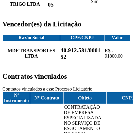
Sim
TRIGO LTDA
05
Vencedor(es) da Licitação
Razão Social
CPF/CNPJ
Valor
40.912.581/0001-
MDF TRANSPORTES
R$ -
LTDA
91800.00
52
Contratos vinculados
Contratos vinculados a esse Processo Licitatório
Nº
Nº Contrato
Objeto
CNP
Instrumento
CONTRATAÇÃO
DE EMPRESA
ESPECIALIZADA
NO SERVIÇO DE
ESGOTAMENTO