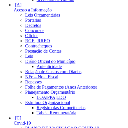
Acesso a Informação
Leis Orçamentárias
Portarias
Decretos
Concursos
Ofícios
RGF | RREO
Contracheques
Prestação de Contas
Leis
Diário Oficial do Município
Autenticidade
Relação de Gastos com Diárias
NFe – Nota Fiscal
Repasses
Folha de Pagamentos (Anos Anteriores)
Planejamento Orçamentário
LOA|PPA|LDO
Estrutura Organizacional
Registro das Competências
Tabela Remuneratória
Covid-19