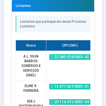
Licitantes
Licitantes que participaram desse Processo
Licitatório
Nome
CPF/CNPJ
Habil
A.L. SILVA
S
23.383.929/0001-42
BARROS
COMÉRCIO E
SERVIÇOS
EIRELI
ELINE R.
S
13.977.367/0001-01
FERREIRA
SDEJ
S
20.114.251/0001-04
DISTRIBUIDORA