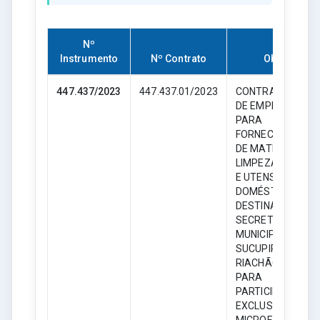
Nº
Instrumento
Nº Contrato
Objeto
447.437/2023
447.437.01/2023
CONTRATAÇÃO
DE EMPRESA
PARA
FORNECIMENTO
DE MATERIAL DE
LIMPEZA, HIGIENE
E UTENSÍLIOS
DOMÉSTICOS,
DESTINADO AS
SECRETARIAS
MUNICIPAIS DE
SUCUPIRA DO
RIACHÃO – MA,
PARA
PARTICIPAÇÃO
EXCLUSIVA DE
MICROEMPRESAS