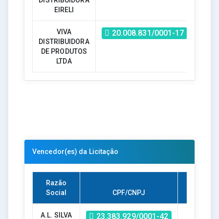
EIRELI
VIVA
S
20.008.831/0001-17
DISTRIBUIDORA
DE PRODUTOS
LTDA
Vencedor(es) da Licitação
Razão
Social
CPF/CNPJ
Valor
A.L. SILVA
R$ -
23.383.929/0001-42