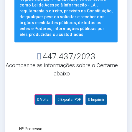
como Lei de Acesso à Informação - LAI,
regulamenta o direito, previsto na Constituição,
de qualquer pessoa solicitar e receber dos
órgãos e entidades públicos, de todos os
entes e Poderes, informações públicas por
eles produzidas ou custodiadas.
447.437/2023
Acompanhe as informações sobre o Certame
abaixo
Voltar
Exportar PDF
Imprimir
Nº Processo