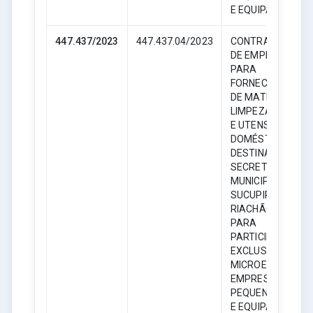
E EQUIPARADAS.
447.437/2023
447.437.04/2023
CONTRATAÇÃO
DE EMPRESA
PARA
FORNECIMENTO
DE MATERIAL DE
LIMPEZA, HIGIENE
E UTENSÍLIOS
DOMÉSTICOS,
DESTINADO AS
SECRETARIAS
MUNICIPAIS DE
SUCUPIRA DO
RIACHÃO – MA,
PARA
PARTICIPAÇÃO
EXCLUSIVA DE
MICROEMPRESAS
EMPRESAS DE
PEQUENO PORTE
E EQUIPARADAS.