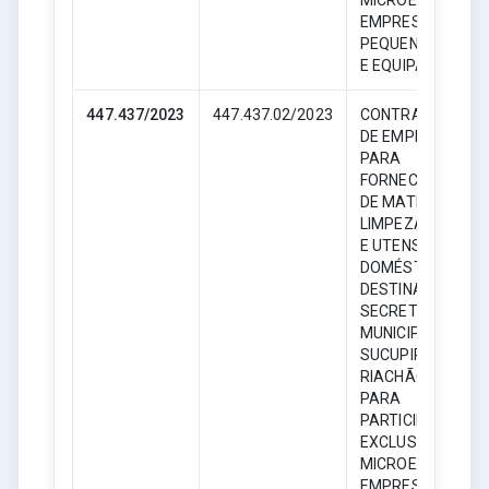
EMPRESAS DE
PEQUENO PORTE
E EQUIPARADAS.
447.437/2023
447.437.02/2023
CONTRATAÇÃO
DE EMPRESA
PARA
FORNECIMENTO
DE MATERIAL DE
LIMPEZA, HIGIENE
E UTENSÍLIOS
DOMÉSTICOS,
DESTINADO AS
SECRETARIAS
MUNICIPAIS DE
SUCUPIRA DO
RIACHÃO – MA,
PARA
PARTICIPAÇÃO
EXCLUSIVA DE
MICROEMPRESAS
EMPRESAS DE