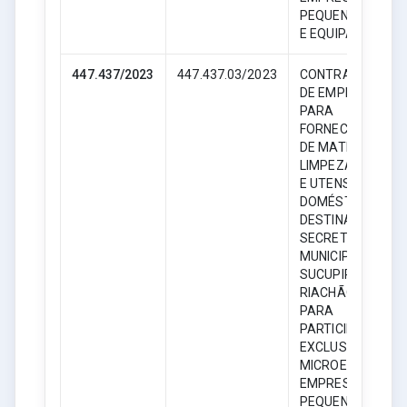
PEQUENO PORTE
E EQUIPARADAS.
447.437/2023
447.437.03/2023
CONTRATAÇÃO
DE EMPRESA
PARA
FORNECIMENTO
DE MATERIAL DE
LIMPEZA, HIGIENE
E UTENSÍLIOS
DOMÉSTICOS,
DESTINADO AS
SECRETARIAS
MUNICIPAIS DE
SUCUPIRA DO
RIACHÃO – MA,
PARA
PARTICIPAÇÃO
EXCLUSIVA DE
MICROEMPRESAS
EMPRESAS DE
PEQUENO PORTE