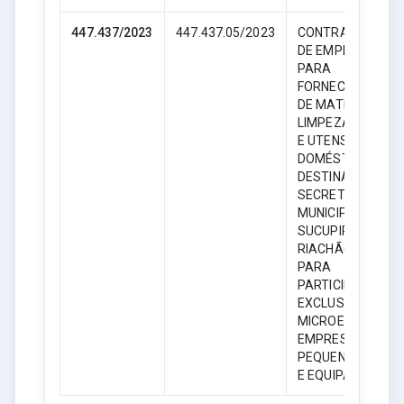
447.437/2023
447.437.05/2023
CONTRATAÇÃO
DE EMPRESA
PARA
FORNECIMENTO
DE MATERIAL DE
LIMPEZA, HIGIENE
E UTENSÍLIOS
DOMÉSTICOS,
DESTINADO AS
SECRETARIAS
MUNICIPAIS DE
SUCUPIRA DO
RIACHÃO – MA,
PARA
PARTICIPAÇÃO
EXCLUSIVA DE
MICROEMPRESAS
EMPRESAS DE
PEQUENO PORTE
E EQUIPARADAS.