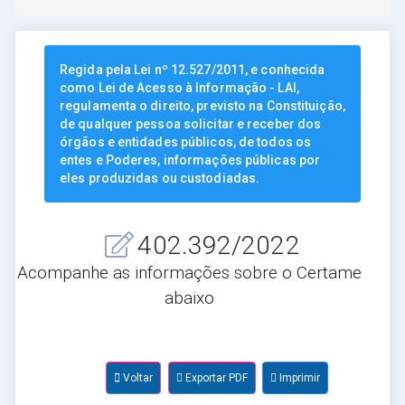
Regida pela Lei nº 12.527/2011, e conhecida
como Lei de Acesso à Informação - LAI,
regulamenta o direito, previsto na Constituição,
de qualquer pessoa solicitar e receber dos
órgãos e entidades públicos, de todos os
entes e Poderes, informações públicas por
eles produzidas ou custodiadas.
402.392/2022
Acompanhe as informações sobre o Certame
abaixo
Voltar
Exportar PDF
Imprimir