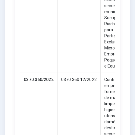
secretarias
municipais de
Sucupira do
Riachão- MA,
para
Participação
Exclusiva de
Microempresas
Empresas de
Pequeno Porte
e Equiparadas.
0370.360/2022
0370.360.12/2022
Contratação de
empresa para
fornecimento
de material de
limpeza,
higiene e
utensílios
domésticos,
destinado as
secretarias