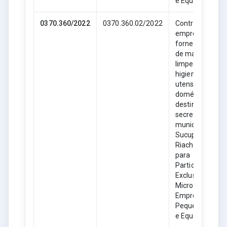
e Equiparadas.
0370.360/2022
0370.360.02/2022
Contratação de
empresa para
fornecimento
de material de
limpeza,
higiene e
utensílios
domésticos,
destinado as
secretarias
municipais de
Sucupira do
Riachão- MA,
para
Participação
Exclusiva de
Microempresas
Empresas de
Pequeno Porte
e Equiparadas.