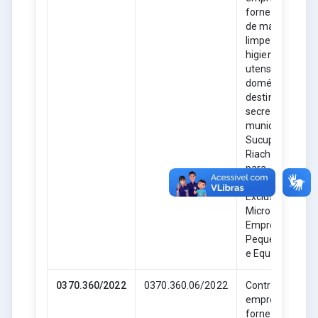
fornecimento
de material de
limpeza,
higiene e
utensílios
domésticos,
destinado as
secretarias
municipais de
Sucupira do
Riachão- MA,
para
Participação
Exclusiva de
Microempresas
Empresas de
Pequeno Porte
e Equiparadas.
0370.360/2022
0370.360.06/2022
Contratação de
empresa para
fornecimento