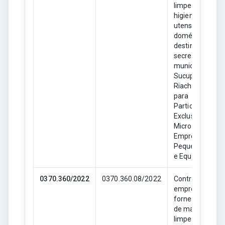
limpeza,
higiene e
utensílios
domésticos,
destinado as
secretarias
municipais de
Sucupira do
Riachão- MA,
para
Participação
Exclusiva de
Microempresas
Empresas de
Pequeno Porte
e Equiparadas.
0370.360/2022
0370.360.08/2022
Contratação de
empresa para
fornecimento
de material de
limpeza,