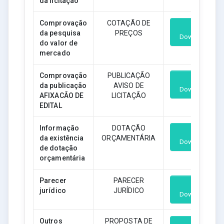
da licitação
Comprovação
COTAÇÃO DE
da pesquisa
PREÇOS
Download
do valor de
mercado
Comprovação
PUBLICAÇÃO
da publicação
AVISO DE
Download
AFIXACÃO DE
LICITAÇÃO
EDITAL
Informação
DOTAÇÃO
da existência
ORÇAMENTÁRIA
Download
de dotação
orçamentária
Parecer
PARECER
jurídico
JURÍDICO
Download
Outros
PROPOSTA DE