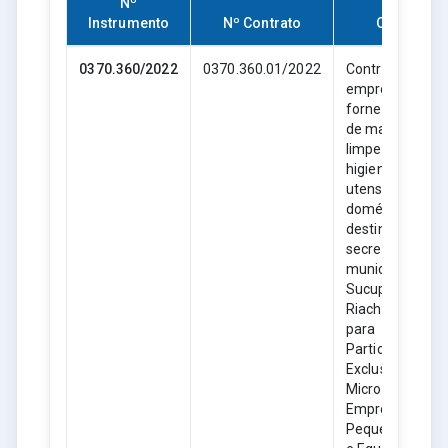
Nº
Instrumento
Nº Contrato
Objeto
0370.360/2022
0370.360.01/2022
Contratação de
empresa para
fornecimento
de material de
limpeza,
higiene e
utensílios
domésticos,
destinado as
secretarias
municipais de
Sucupira do
Riachão- MA,
para
Participação
Exclusiva de
Microempresas
Empresas de
Pequeno Porte