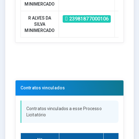
MINIMERCADO
R ALVES DA
R$ - R
23981877000106
SILVA
4.893,00
MINIMERCADO
Contratos vinculados
Contratos vinculados a esse Processo
Licitatório