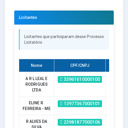
Licitantes
Licitantes que participaram desse Processo
Licitatório
Nome
CPF/CNPJ
Habilitad
A R L LEAL E
Sim
33961610000100
RODRIGUES
LTDA
ELINE R.
Sim
13977367000101
FERREIRA - ME
R ALVES DA
Sim
23981877000106
SILVA