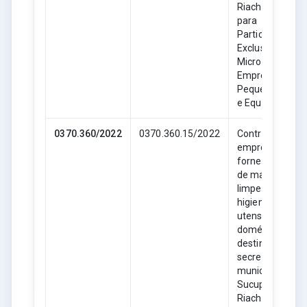
Riachão- MA,
para
Participação
Exclusiva de
Microempresas
Empresas de
Pequeno Porte
e Equiparadas.
0370.360/2022
0370.360.15/2022
Contratação de
empresa para
fornecimento
de material de
limpeza,
higiene e
utensílios
domésticos,
destinado as
secretarias
municipais de
Sucupira do
Riachão- MA,