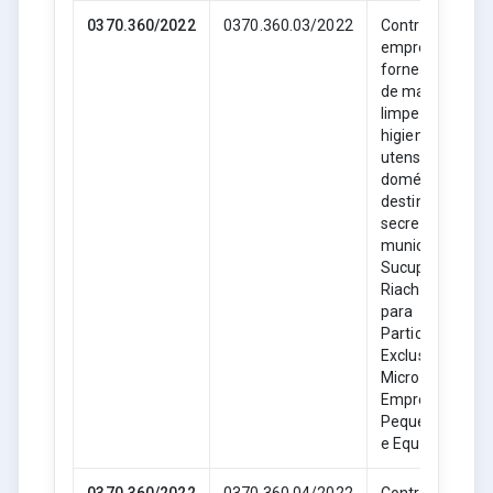
0370.360/2022
0370.360.03/2022
Contratação de
empresa para
fornecimento
de material de
limpeza,
higiene e
utensílios
domésticos,
destinado as
secretarias
municipais de
Sucupira do
Riachão- MA,
para
Participação
Exclusiva de
Microempresas
Empresas de
Pequeno Porte
e Equiparadas.