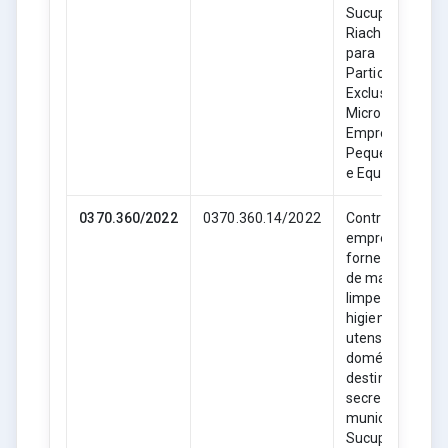
Sucupira do
Riachão- MA,
para
Participação
Exclusiva de
Microempresas
Empresas de
Pequeno Porte
e Equiparadas.
0370.360/2022
0370.360.14/2022
Contratação de
empresa para
fornecimento
de material de
limpeza,
higiene e
utensílios
domésticos,
destinado as
secretarias
municipais de
Sucupira do