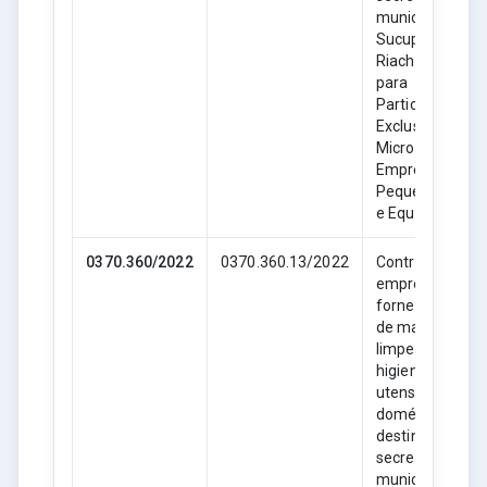
municipais de
Sucupira do
Riachão- MA,
para
Participação
Exclusiva de
Microempresas
Empresas de
Pequeno Porte
e Equiparadas.
0370.360/2022
0370.360.13/2022
Contratação de
empresa para
fornecimento
de material de
limpeza,
higiene e
utensílios
domésticos,
destinado as
secretarias
municipais de