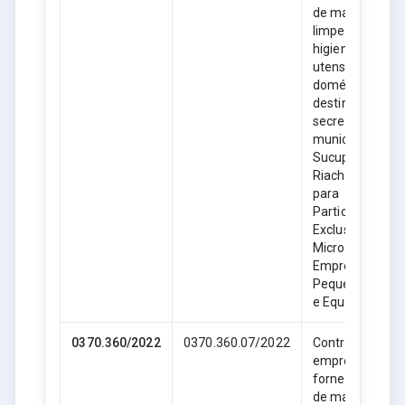
de material de
limpeza,
higiene e
utensílios
domésticos,
destinado as
secretarias
municipais de
Sucupira do
Riachão- MA,
para
Participação
Exclusiva de
Microempresas
Empresas de
Pequeno Porte
e Equiparadas.
0370.360/2022
0370.360.07/2022
Contratação de
empresa para
fornecimento
de material de