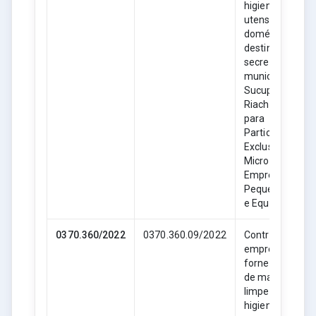
higiene e
utensílios
domésticos,
destinado as
secretarias
municipais de
Sucupira do
Riachão- MA,
para
Participação
Exclusiva de
Microempresas
Empresas de
Pequeno Porte
e Equiparadas.
0370.360/2022
0370.360.09/2022
Contratação de
empresa para
fornecimento
de material de
limpeza,
higiene e