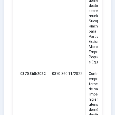
domésticos,
destinado as
secretarias
municipais de
Sucupira do
Riachão- MA,
para
Participação
Exclusiva de
Microempresas
Empresas de
Pequeno Porte
e Equiparadas.
0370.360/2022
0370.360.11/2022
Contratação de
empresa para
fornecimento
de material de
limpeza,
higiene e
utensílios
domésticos,
destinado as