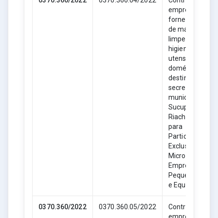
0370.360/2022
0370.360.04/2022
Contratação de
empresa para
fornecimento
de material de
limpeza,
higiene e
utensílios
domésticos,
destinado as
secretarias
municipais de
Sucupira do
Riachão- MA,
para
Participação
Exclusiva de
Microempresas
Empresas de
Pequeno Porte
e Equiparadas.
0370.360/2022
0370.360.05/2022
Contratação de
empresa para