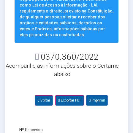
como Lei de Acesso à Informação - LAI,
regulamenta o direito, previsto na Constituição,
de qualquer pessoa solicitar e receber dos
órgãos e entidades públicos, de todos os
entes e Poderes, informações públicas por
eles produzidas ou custodiadas.
0370.360/2022
Acompanhe as informações sobre o Certame
abaixo
Voltar
Exportar PDF
Imprimir
Nº Processo