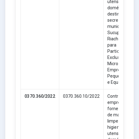
utensílios
domésticos,
destinado as
secretarias
municipais de
Sucupira do
Riachão- MA,
para
Participação
Exclusiva de
Microempresas
Empresas de
Pequeno Porte
e Equiparadas.
0370.360/2022
0370.360.10/2022
Contratação de
empresa para
fornecimento
de material de
limpeza,
higiene e
utensílios