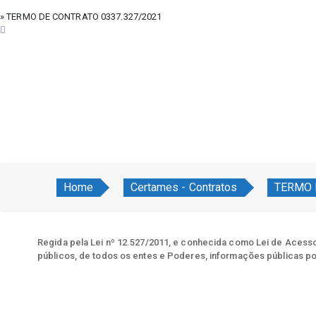
» TERMO DE CONTRATO 0337.327/2021
quinta-feira, 6 de agosto de 2026
Home
Certames - Contratos
TERMO 
Regida pela Lei nº 12.527/2011, e conhecida como Lei de Acesso 
públicos, de todos os entes e Poderes, informações públicas po