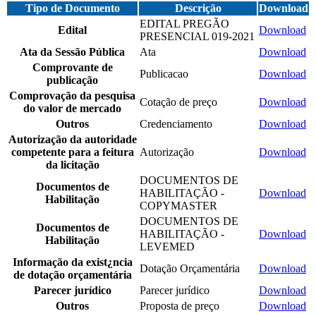
Tipo de Documento
Descrição
Download
EDITAL PREGÃO
Edital
Download
PRESENCIAL 019-2021
Ata da Sessão Pública
Ata
Download
Comprovante de
Publicacao
Download
publicação
Comprovação da pesquisa
Cotação de preço
Download
do valor de mercado
Outros
Credenciamento
Download
Autorização da autoridade
competente para a feitura
Autorização
Download
da licitação
DOCUMENTOS DE
Documentos de
HABILITAÇÃO -
Download
Habilitação
COPYMASTER
DOCUMENTOS DE
Documentos de
HABILITAÇÃO -
Download
Habilitação
LEVEMED
Informação da exist¿ncia
Dotação Orçamentária
Download
de dotação orçamentária
Parecer jurídico
Parecer jurídico
Download
Outros
Proposta de preço
Download