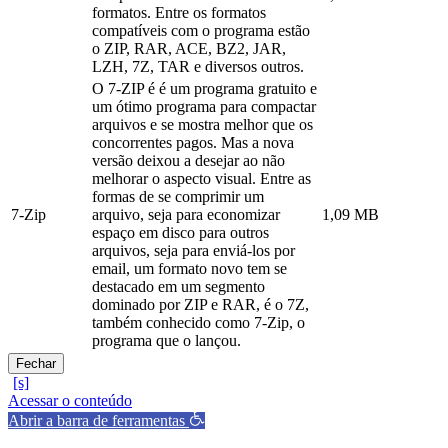
formatos. Entre os formatos
compatíveis com o programa estão
o ZIP, RAR, ACE, BZ2, JAR,
LZH, 7Z, TAR e diversos outros.
O 7-ZIP é é um programa gratuito e
um ótimo programa para compactar
arquivos e se mostra melhor que os
concorrentes pagos. Mas a nova
versão deixou a desejar ao não
melhorar o aspecto visual. Entre as
formas de se comprimir um
7-Zip
arquivo, seja para economizar
1,09 MB
espaço em disco para outros
arquivos, seja para enviá-los por
email, um formato novo tem se
destacado em um segmento
dominado por ZIP e RAR, é o 7Z,
também conhecido como 7-Zip, o
programa que o lançou.
Fechar
Acessar o conteúdo
Abrir a barra de ferramentas