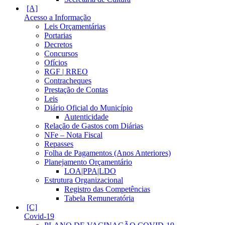
Acesso a Informação
Leis Orçamentárias
Portarias
Decretos
Concursos
Ofícios
RGF | RREO
Contracheques
Prestação de Contas
Leis
Diário Oficial do Município
Autenticidade
Relação de Gastos com Diárias
NFe – Nota Fiscal
Repasses
Folha de Pagamentos (Anos Anteriores)
Planejamento Orçamentário
LOA|PPA|LDO
Estrutura Organizacional
Registro das Competências
Tabela Remuneratória
Covid-19