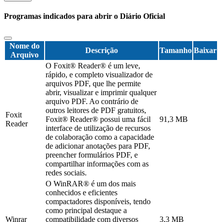
Programas indicados para abrir o Diário Oficial
Nome do
Descrição
Tamanho
Baixar
Arquivo
O Foxit® Reader® é um leve,
rápido, e completo visualizador de
arquivos PDF, que lhe permite
abrir, visualizar e imprimir qualquer
arquivo PDF. Ao contrário de
outros leitores de PDF gratuitos,
Foxit
Foxit® Reader® possui uma fácil
91,3 MB
Reader
interface de utilização de recursos
de colaboração como a capacidade
de adicionar anotações para PDF,
preencher formulários PDF, e
compartilhar informações com as
redes sociais.
O WinRAR® é um dos mais
conhecidos e eficientes
compactadores disponíveis, tendo
como principal destaque a
Winrar
compatibilidade com diversos
3,3 MB