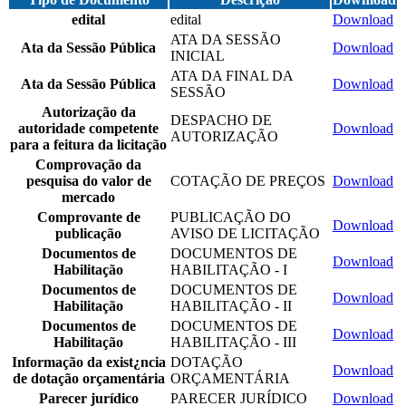
edital
edital
Download
ATA DA SESSÃO
Ata da Sessão Pública
Download
INICIAL
ATA DA FINAL DA
Ata da Sessão Pública
Download
SESSÃO
Autorização da
DESPACHO DE
autoridade competente
Download
AUTORIZAÇÃO
para a feitura da licitação
Comprovação da
pesquisa do valor de
COTAÇÃO DE PREÇOS
Download
mercado
Comprovante de
PUBLICAÇÃO DO
Download
publicação
AVISO DE LICITAÇÃO
Documentos de
DOCUMENTOS DE
Download
Habilitação
HABILITAÇÃO - I
Documentos de
DOCUMENTOS DE
Download
Habilitação
HABILITAÇÃO - II
Documentos de
DOCUMENTOS DE
Download
Habilitação
HABILITAÇÃO - III
Informação da exist¿ncia
DOTAÇÃO
Download
de dotação orçamentária
ORÇAMENTÁRIA
Parecer jurídico
PARECER JURÍDICO
Download