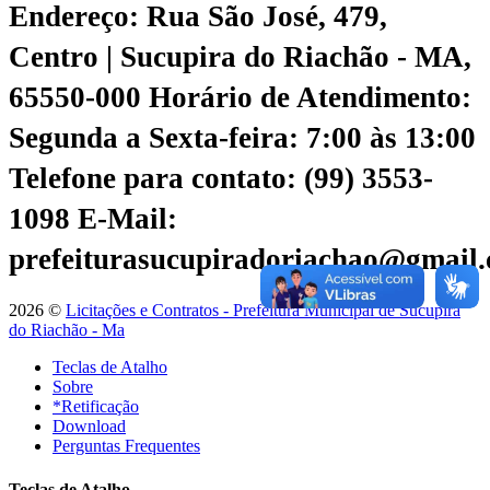
Endereço: Rua São José, 479,
Centro | Sucupira do Riachão - MA,
65550-000
Horário de Atendimento:
Segunda a Sexta-feira: 7:00 às 13:00
Telefone para contato: (99) 3553-
1098
E-Mail:
prefeiturasucupiradoriachao@gmail
2026 ©
Licitações e Contratos - Prefeitura Municipal de Sucupira
do Riachão - Ma
Teclas de Atalho
Sobre
*Retificação
Download
Perguntas Frequentes
Teclas de Atalho