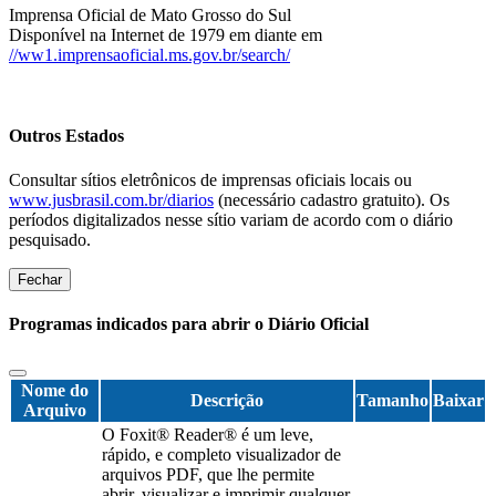
Imprensa Oficial de Mato Grosso do Sul
Disponível na Internet de 1979 em diante em
//ww1.imprensaoficial.ms.gov.br/search/
Outros Estados
Consultar sítios eletrônicos de imprensas oficiais locais ou
www.jusbrasil.com.br/diarios
(necessário cadastro gratuito). Os
períodos digitalizados nesse sítio variam de acordo com o diário
pesquisado.
Fechar
Programas indicados para abrir o Diário Oficial
Nome do
Descrição
Tamanho
Baixar
Arquivo
O Foxit® Reader® é um leve,
rápido, e completo visualizador de
arquivos PDF, que lhe permite
abrir, visualizar e imprimir qualquer