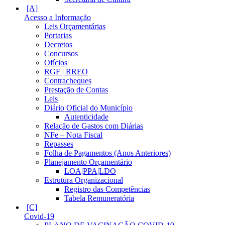
Acesso a Informação
Leis Orçamentárias
Portarias
Decretos
Concursos
Ofícios
RGF | RREO
Contracheques
Prestação de Contas
Leis
Diário Oficial do Município
Autenticidade
Relação de Gastos com Diárias
NFe – Nota Fiscal
Repasses
Folha de Pagamentos (Anos Anteriores)
Planejamento Orçamentário
LOA|PPA|LDO
Estrutura Organizacional
Registro das Competências
Tabela Remuneratória
Covid-19