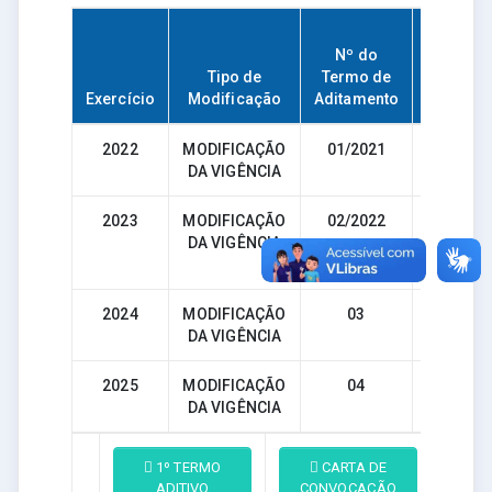
Nº do
Tipo de
Termo de
Data d
Exercício
Modificação
Aditamento
Assinatu
2022
MODIFICAÇÃO
01/2021
23/12/20
DA VIGÊNCIA
2023
MODIFICAÇÃO
02/2022
28/12/20
DA VIGÊNCIA
2024
MODIFICAÇÃO
03
21/12/20
DA VIGÊNCIA
2025
MODIFICAÇÃO
04
DA VIGÊNCIA
1º TERMO
CARTA DE
ADITIVO
CONVOCAÇÃO
DO