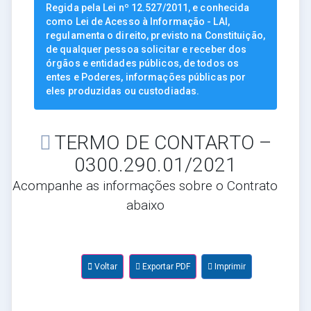
Regida pela Lei nº 12.527/2011, e conhecida
como Lei de Acesso à Informação - LAI,
regulamenta o direito, previsto na Constituição,
de qualquer pessoa solicitar e receber dos
órgãos e entidades públicos, de todos os
entes e Poderes, informações públicas por
eles produzidas ou custodiadas.
TERMO DE CONTARTO –
0300.290.01/2021
Acompanhe as informações sobre o Contrato
abaixo
Voltar
Exportar PDF
Imprimir