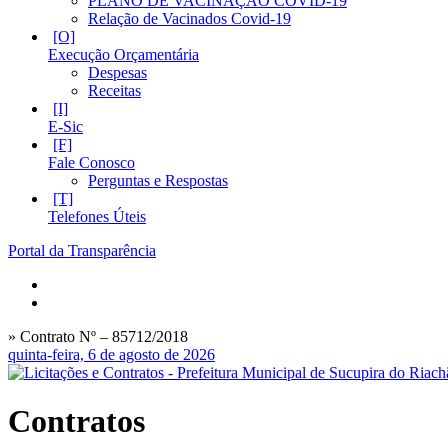
PLANO DE VACINAÇÃO COVID-19
Relação de Vacinados Covid-19
Execução Orçamentária
Despesas
Receitas
E-Sic
Fale Conosco
Perguntas e Respostas
Telefones Úteis
Portal da Transparência
» Contrato Nº – 85712/2018
quinta-feira, 6 de agosto de 2026
Contratos