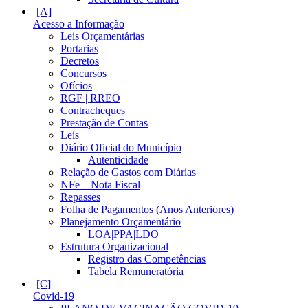
Acesso a Informação
Leis Orçamentárias
Portarias
Decretos
Concursos
Ofícios
RGF | RREO
Contracheques
Prestação de Contas
Leis
Diário Oficial do Município
Autenticidade
Relação de Gastos com Diárias
NFe – Nota Fiscal
Repasses
Folha de Pagamentos (Anos Anteriores)
Planejamento Orçamentário
LOA|PPA|LDO
Estrutura Organizacional
Registro das Competências
Tabela Remuneratória
Covid-19