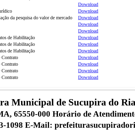
Download
urídico
Download
ção da pesquisa do valor de mercado
Download
Download
Download
os de Habilitação
Download
os de Habilitação
Download
os de Habilitação
Download
 Contrato
Download
 Contrato
Download
 Contrato
Download
 Contrato
Download
tura Municipal de Sucupira do R
 MA, 65550-000
Horário de Atendimento
53-1098
E-Mail: prefeiturasucupirado