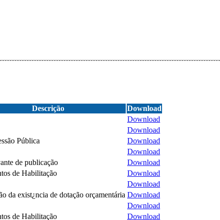
Descrição
Download
Download
Download
essão Pública
Download
Download
nte de publicação
Download
os de Habilitação
Download
Download
o da exist¿ncia de dotação orçamentária
Download
Download
os de Habilitação
Download