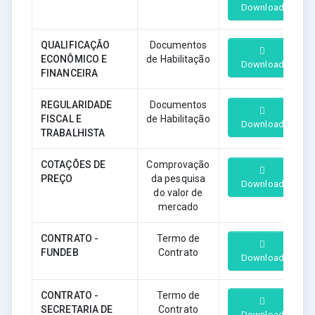
Download
QUALIFICAÇÃO
Documentos
ECONÔMICO E
de Habilitação
Download
FINANCEIRA
REGULARIDADE
Documentos
FISCAL E
de Habilitação
Download
TRABALHISTA
COTAÇÕES DE
Comprovação
PREÇO
da pesquisa
Download
do valor de
mercado
CONTRATO -
Termo de
FUNDEB
Contrato
Download
CONTRATO -
Termo de
SECRETARIA DE
Contrato
Download