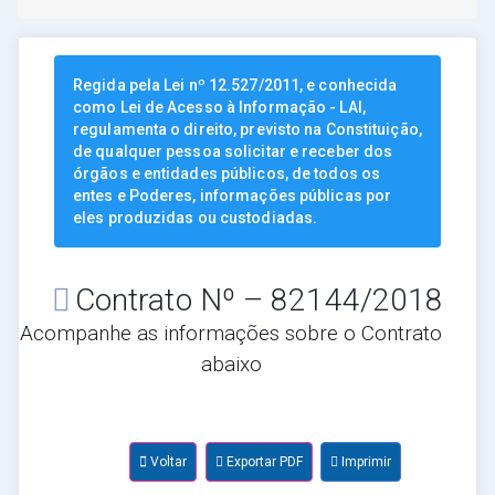
Regida pela Lei nº 12.527/2011, e conhecida
como Lei de Acesso à Informação - LAI,
regulamenta o direito, previsto na Constituição,
de qualquer pessoa solicitar e receber dos
órgãos e entidades públicos, de todos os
entes e Poderes, informações públicas por
eles produzidas ou custodiadas.
Contrato Nº – 82144/2018
Acompanhe as informações sobre o Contrato
abaixo
Voltar
Exportar PDF
Imprimir