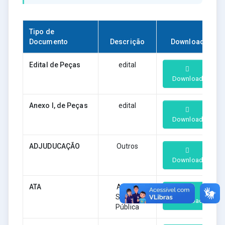
Tipo de
Documento
Descrição
Download
Edital de Peças
edital
Download
Anexo I, de Peças
edital
Download
ADJUDUCAÇÃO
Outros
Download
ATA
Ata da
Sessão
Download
Pública