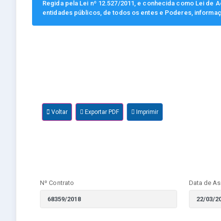
Regida pela Lei nº 12.527/2011, e conhecida como Lei de Ac
entidades públicos, de todos os entes e Poderes, informa
Voltar
Exportar PDF
Imprimir
Nº Contrato
Data de As