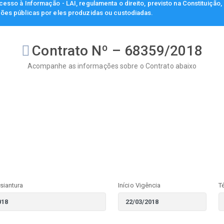
esso à Informação - LAI, regulamenta o direito, previsto na Constituição
ções públicas por eles produzidas ou custodiadas.
Contrato Nº – 68359/2018
Acompanhe as informações sobre o Contrato abaixo
siantura
Início Vigência
T