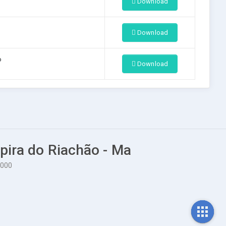
Download
Download
o
Download
upira do Riachão - Ma
-000