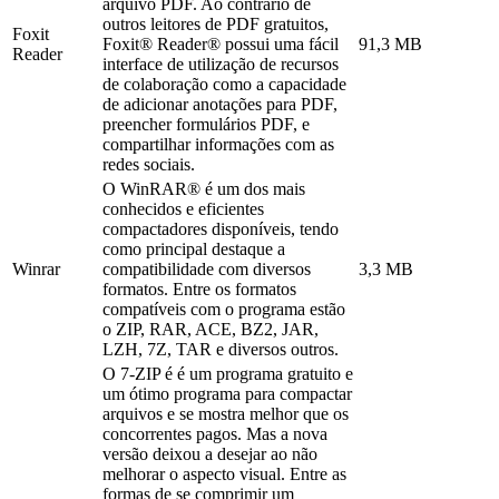
arquivo PDF. Ao contrário de
outros leitores de PDF gratuitos,
Foxit
Foxit® Reader® possui uma fácil
91,3 MB
Reader
interface de utilização de recursos
de colaboração como a capacidade
de adicionar anotações para PDF,
preencher formulários PDF, e
compartilhar informações com as
redes sociais.
O WinRAR® é um dos mais
conhecidos e eficientes
compactadores disponíveis, tendo
como principal destaque a
Winrar
compatibilidade com diversos
3,3 MB
formatos. Entre os formatos
compatíveis com o programa estão
o ZIP, RAR, ACE, BZ2, JAR,
LZH, 7Z, TAR e diversos outros.
O 7-ZIP é é um programa gratuito e
um ótimo programa para compactar
arquivos e se mostra melhor que os
concorrentes pagos. Mas a nova
versão deixou a desejar ao não
melhorar o aspecto visual. Entre as
formas de se comprimir um