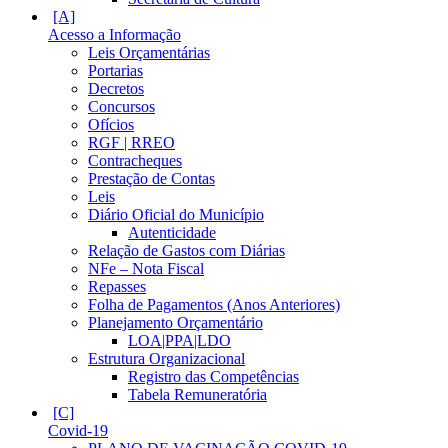
Acesso a Informação
Leis Orçamentárias
Portarias
Decretos
Concursos
Ofícios
RGF | RREO
Contracheques
Prestação de Contas
Leis
Diário Oficial do Município
Autenticidade
Relação de Gastos com Diárias
NFe – Nota Fiscal
Repasses
Folha de Pagamentos (Anos Anteriores)
Planejamento Orçamentário
LOA|PPA|LDO
Estrutura Organizacional
Registro das Competências
Tabela Remuneratória
Covid-19