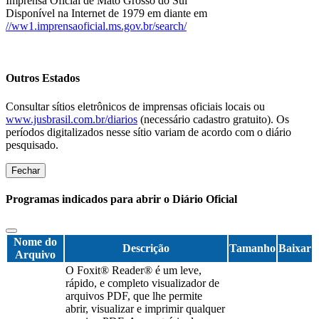
Imprensa Oficial de Mato Grosso do Sul
Disponível na Internet de 1979 em diante em
//ww1.imprensaoficial.ms.gov.br/search/
Outros Estados
Consultar sítios eletrônicos de imprensas oficiais locais ou
www.jusbrasil.com.br/diarios
(necessário cadastro gratuito). Os
períodos digitalizados nesse sítio variam de acordo com o diário
pesquisado.
Fechar
Programas indicados para abrir o Diário Oficial
Nome do
Descrição
Tamanho
Baixar
Arquivo
O Foxit® Reader® é um leve,
rápido, e completo visualizador de
arquivos PDF, que lhe permite
abrir, visualizar e imprimir qualquer