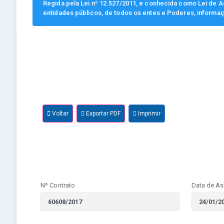
Regida pela Lei nº 12.527/2011, e conhecida como Lei de Ac
entidades públicos, de todos os entes e Poderes, informa
Voltar
Exportar PDF
Imprimir
Nº Contrato
Data de As