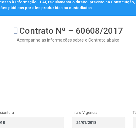
esso à Informação - LAI, regulamenta o direito, previsto na Constituição
ções públicas por eles produzidas ou custodiadas.
Contrato Nº – 60608/2017
Acompanhe as informações sobre o Contrato abaixo
siantura
Início Vigência
T