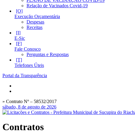
PLANO DE VACINAÇÃO COVID-19
Relação de Vacinados Covid-19
Execução Orçamentária
Despesas
Receitas
E-Sic
Fale Conosco
Perguntas e Respostas
Telefones Úteis
Portal da Transparência
» Contrato Nº – 58532/2017
sábado, 8 de agosto de 2026
Contratos