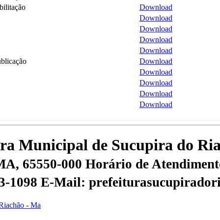
ilitação
Download
Download
Download
Download
Download
blicação
Download
Download
Download
Download
Download
tura Municipal de Sucupira do R
 MA, 65550-000
Horário de Atendimento
53-1098
E-Mail: prefeiturasucupirado
 Riachão - Ma