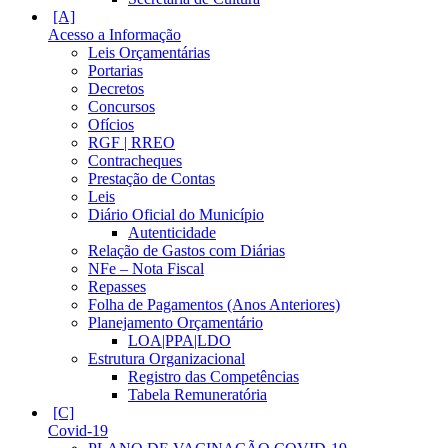
Acesso a Informação
Leis Orçamentárias
Portarias
Decretos
Concursos
Ofícios
RGF | RREO
Contracheques
Prestação de Contas
Leis
Diário Oficial do Município
Autenticidade
Relação de Gastos com Diárias
NFe – Nota Fiscal
Repasses
Folha de Pagamentos (Anos Anteriores)
Planejamento Orçamentário
LOA|PPA|LDO
Estrutura Organizacional
Registro das Competências
Tabela Remuneratória
Covid-19