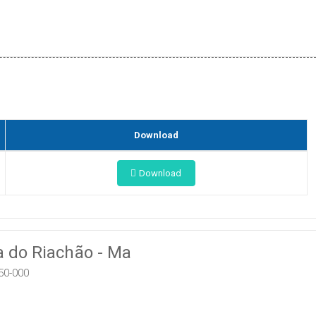
Download
Download
a do Riachão - Ma
50-000