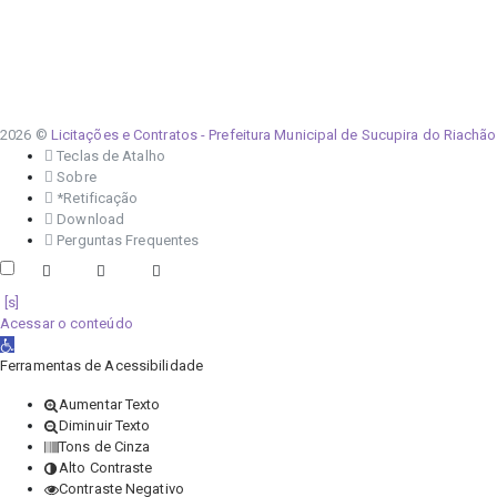
2026 ©
Licitações e Contratos - Prefeitura Municipal de Sucupira do Riachão
Teclas de Atalho
Sobre
*Retificação
Download
Perguntas Frequentes
Acessar o conteúdo
Abrir a barra de ferramentas
Ferramentas de Acessibilidade
Aumentar Texto
Diminuir Texto
Tons de Cinza
Alto Contraste
Contraste Negativo