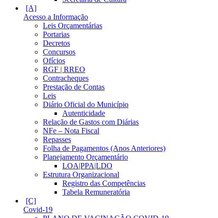
Acesso a Informação
Leis Orçamentárias
Portarias
Decretos
Concursos
Ofícios
RGF | RREO
Contracheques
Prestação de Contas
Leis
Diário Oficial do Município
Autenticidade
Relação de Gastos com Diárias
NFe – Nota Fiscal
Repasses
Folha de Pagamentos (Anos Anteriores)
Planejamento Orçamentário
LOA|PPA|LDO
Estrutura Organizacional
Registro das Competências
Tabela Remuneratória
Covid-19