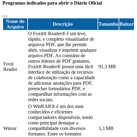
Programas indicados para abrir o Diário Oficial
Nome do
Descrição
Tamanho
Baixar
Arquivo
O Foxit® Reader® é um leve,
rápido, e completo visualizador de
arquivos PDF, que lhe permite
abrir, visualizar e imprimir qualquer
arquivo PDF. Ao contrário de
outros leitores de PDF gratuitos,
Foxit
Foxit® Reader® possui uma fácil
91,3 MB
Reader
interface de utilização de recursos
de colaboração como a capacidade
de adicionar anotações para PDF,
preencher formulários PDF, e
compartilhar informações com as
redes sociais.
O WinRAR® é um dos mais
conhecidos e eficientes
compactadores disponíveis, tendo
como principal destaque a
Winrar
compatibilidade com diversos
3,3 MB
formatos. Entre os formatos