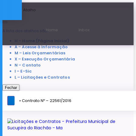
Teclas de Atalho
Home
Inbox
A lista dos atalhos são:
H – Home (Página Inicial)
A – Acesse à Informação
M – Leis Orçamentárias
X – Execução Orçamentária
N – Contato
I – E-Sic
L – Licitações e Contratos
Fechar
» Contrato Nº – 22561/2016