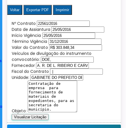
Voltar
Exportar PDF
Imprimir
Nº Contrato
Data de Assiantura
Início Vigência
Término Vigência
Valor do Contrato
Veículos de divulgação do instrumento
convocatório:
s
Fornecedor
Fiscal do Contrato
Unidade:
ia
Objeto:
Visualizar Licitação