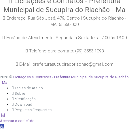
Licitações e Contratos - Prefeitura
Municipal de Sucupira do Riachão - Ma
Endereço: Rua São José, 479, Centro | Sucupira do Riachão -
MA, 65550-000
Horário de Atendimento: Segunda a Sexta-feira: 7:00 às 13:00
Telefone para contato: (99) 3553-1098
E-Mail: prefeiturasucupiradoriachao@gmail.com
2026 ©
Licitações e Contratos - Prefeitura Municipal de Sucupira do Riachão
- Ma
Teclas de Atalho
Sobre
*Retificação
Download
Perguntas Frequentes
Acessar o conteúdo
Abrir a barra de ferramentas