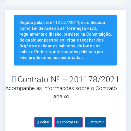
Regida pela Lei nº 12.527/2011, e conhecida
como Lei de Acesso à Informação - LAI,
regulamenta o direito, previsto na Constituição,
de qualquer pessoa solicitar e receber dos
órgãos e entidades públicos, de todos os
entes e Poderes, informações públicas por
eles produzidas ou custodiadas.
Contrato Nº – 201178/2021
Acompanhe as informações sobre o Contrato
abaixo
Voltar
Exportar PDF
Imprimir