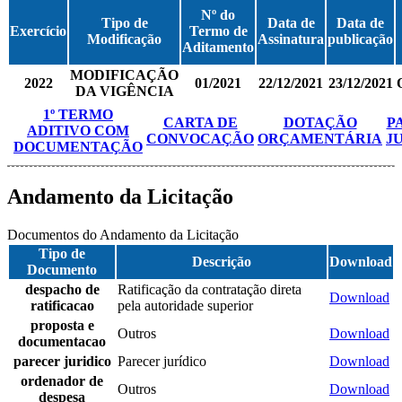
Nº do
Tipo de
Data de
Data de
Exercício
Termo de
Modificação
Assinatura
publicação
Aditamento
MODIFICAÇÃO
2022
01/2021
22/12/2021
23/12/2021
DA VIGÊNCIA
1º TERMO
CARTA DE
DOTAÇÃO
P
ADITIVO COM
CONVOCAÇÃO
ORÇAMENTÁRIA
J
DOCUMENTAÇÃO
Andamento da Licitação
Documentos do Andamento da Licitação
Tipo de
Descrição
Download
Documento
despacho de
Ratificação da contratação direta
Download
ratificacao
pela autoridade superior
proposta e
Outros
Download
documentacao
parecer juridico
Parecer jurídico
Download
ordenador de
Outros
Download
despesa