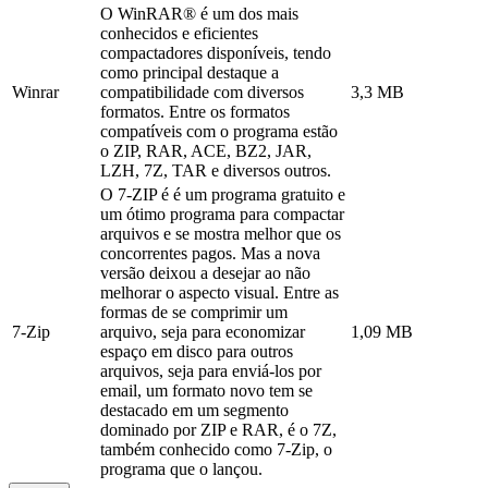
O WinRAR® é um dos mais
conhecidos e eficientes
compactadores disponíveis, tendo
como principal destaque a
Winrar
compatibilidade com diversos
3,3 MB
formatos. Entre os formatos
compatíveis com o programa estão
o ZIP, RAR, ACE, BZ2, JAR,
LZH, 7Z, TAR e diversos outros.
O 7-ZIP é é um programa gratuito e
um ótimo programa para compactar
arquivos e se mostra melhor que os
concorrentes pagos. Mas a nova
versão deixou a desejar ao não
melhorar o aspecto visual. Entre as
formas de se comprimir um
7-Zip
arquivo, seja para economizar
1,09 MB
espaço em disco para outros
arquivos, seja para enviá-los por
email, um formato novo tem se
destacado em um segmento
dominado por ZIP e RAR, é o 7Z,
também conhecido como 7-Zip, o
programa que o lançou.