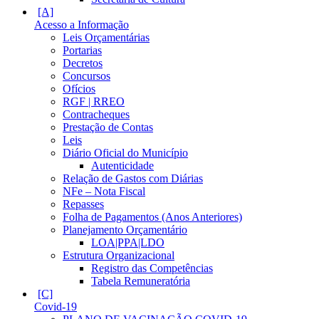
Acesso a Informação
Leis Orçamentárias
Portarias
Decretos
Concursos
Ofícios
RGF | RREO
Contracheques
Prestação de Contas
Leis
Diário Oficial do Município
Autenticidade
Relação de Gastos com Diárias
NFe – Nota Fiscal
Repasses
Folha de Pagamentos (Anos Anteriores)
Planejamento Orçamentário
LOA|PPA|LDO
Estrutura Organizacional
Registro das Competências
Tabela Remuneratória
Covid-19