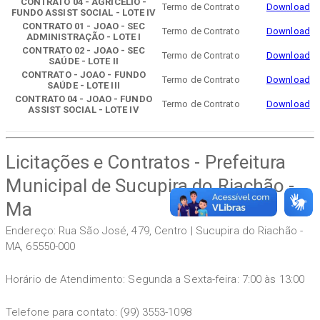
CONTRATO 04 - AGRICELIO -
Termo de Contrato
Download
FUNDO ASSIST SOCIAL - LOTE IV
CONTRATO 01 - JOAO - SEC
Termo de Contrato
Download
ADMINISTRAÇÃO - LOTE I
CONTRATO 02 - JOAO - SEC
Termo de Contrato
Download
SAÚDE - LOTE II
CONTRATO - JOAO - FUNDO
Termo de Contrato
Download
SAÚDE - LOTE III
CONTRATO 04 - JOAO - FUNDO
Termo de Contrato
Download
ASSIST SOCIAL - LOTE IV
Licitações e Contratos - Prefeitura
Municipal de Sucupira do Riachão -
Ma
Endereço: Rua São José, 479, Centro | Sucupira do Riachão -
MA, 65550-000
Horário de Atendimento: Segunda a Sexta-feira: 7:00 às 13:00
Telefone para contato: (99) 3553-1098