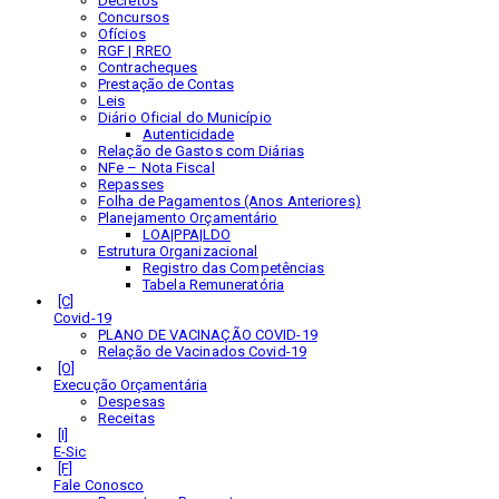
Decretos
Concursos
Ofícios
RGF | RREO
Contracheques
Prestação de Contas
Leis
Diário Oficial do Município
Autenticidade
Relação de Gastos com Diárias
NFe – Nota Fiscal
Repasses
Folha de Pagamentos (Anos Anteriores)
Planejamento Orçamentário
LOA|PPA|LDO
Estrutura Organizacional
Registro das Competências
Tabela Remuneratória
Covid-19
PLANO DE VACINAÇÃO COVID-19
Relação de Vacinados Covid-19
Execução Orçamentária
Despesas
Receitas
E-Sic
Fale Conosco