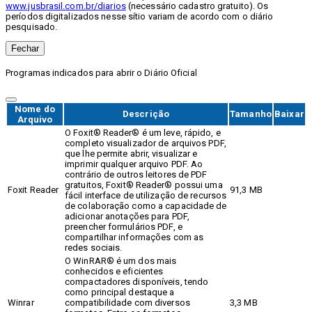
www.jusbrasil.com.br/diarios
(necessário cadastro gratuito). Os
períodos digitalizados nesse sítio variam de acordo com o diário
pesquisado.
Fechar
Programas indicados para abrir o Diário Oficial
Nome do
Descrição
Tamanho
Baixar
Arquivo
O Foxit® Reader® é um leve, rápido, e
completo visualizador de arquivos PDF,
que lhe permite abrir, visualizar e
imprimir qualquer arquivo PDF. Ao
contrário de outros leitores de PDF
gratuitos, Foxit® Reader® possui uma
Foxit Reader
91,3 MB
fácil interface de utilização de recursos
de colaboração como a capacidade de
adicionar anotações para PDF,
preencher formulários PDF, e
compartilhar informações com as
redes sociais.
O WinRAR® é um dos mais
conhecidos e eficientes
compactadores disponíveis, tendo
como principal destaque a
Winrar
compatibilidade com diversos
3,3 MB