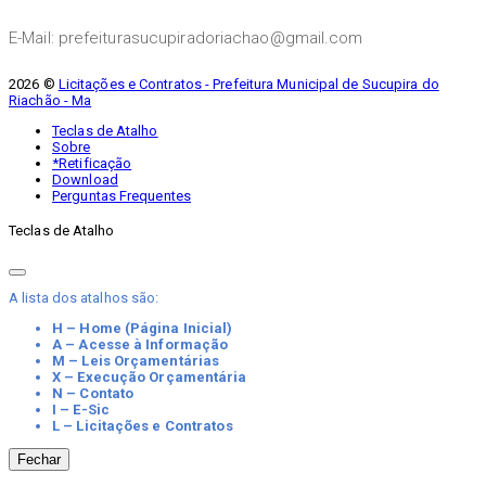
E-Mail: prefeiturasucupiradoriachao@gmail.com
2026 ©
Licitações e Contratos - Prefeitura Municipal de Sucupira do
Riachão - Ma
Teclas de Atalho
Sobre
*Retificação
Download
Perguntas Frequentes
Teclas de Atalho
A lista dos atalhos são:
H – Home (Página Inicial)
A – Acesse à Informação
M – Leis Orçamentárias
X – Execução Orçamentária
N – Contato
I – E-Sic
L – Licitações e Contratos
Fechar