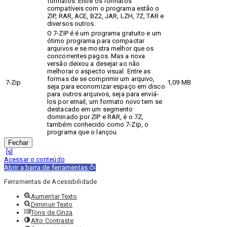
formatos. Entre os formatos
compatíveis com o programa estão o
ZIP, RAR, ACE, BZ2, JAR, LZH, 7Z, TAR e
diversos outros.
O 7-ZIP é é um programa gratuito e um
ótimo programa para compactar
arquivos e se mostra melhor que os
concorrentes pagos. Mas a nova
versão deixou a desejar ao não
melhorar o aspecto visual. Entre as
formas de se comprimir um arquivo,
7-Zip
1,09 MB
seja para economizar espaço em disco
para outros arquivos, seja para enviá-
los por email, um formato novo tem se
destacado em um segmento
dominado por ZIP e RAR, é o 7Z,
também conhecido como 7-Zip, o
programa que o lançou.
Fechar
Acessar o conteúdo
Abrir a barra de ferramentas
Ferramentas de Acessibilidade
Aumentar Texto
Diminuir Texto
Tons de Cinza
Alto Contraste