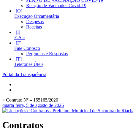
PLANO DE VACINAÇÃO COVID-19
Relação de Vacinados Covid-19
Execução Orçamentária
Despesas
Receitas
E-Sic
Fale Conosco
Perguntas e Respostas
Telefones Úteis
Portal da Transparência
» Contrato Nº – 155165/2020
quarta-feira, 5 de agosto de 2026
Contratos