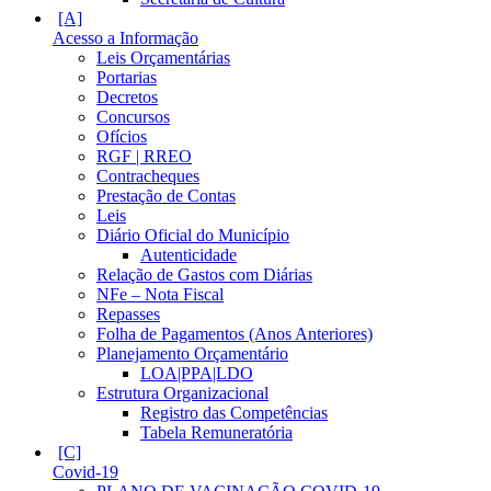
Acesso a Informação
Leis Orçamentárias
Portarias
Decretos
Concursos
Ofícios
RGF | RREO
Contracheques
Prestação de Contas
Leis
Diário Oficial do Município
Autenticidade
Relação de Gastos com Diárias
NFe – Nota Fiscal
Repasses
Folha de Pagamentos (Anos Anteriores)
Planejamento Orçamentário
LOA|PPA|LDO
Estrutura Organizacional
Registro das Competências
Tabela Remuneratória
Covid-19