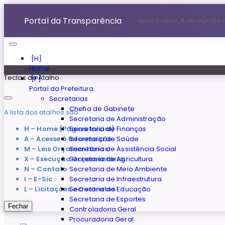
Portal da Transparência
quinta-feira, 6 de agosto
Home
Teclas de Atalho
Portal da Prefeitura
Secretarias
Chefia de Gabinete
A lista dos atalhos são:
Secretaria de Administração
H – Home (Página Inicial)
Secretaria de Finanças
A – Acesse à Informação
Secretaria de Saúde
M – Leis Orçamentárias
Secretaria de Assistência Social
X – Execução Orçamentária
Secretaria de Agricultura
N – Contato
Secretaria de Meio Ambiente
I – E-Sic
Secretaria de Infraestrutura
L – Licitações e Contratos
Secretaria de Educação
Secretaria de Esportes
Fechar
Controladoria Geral
Procuradoria Geral