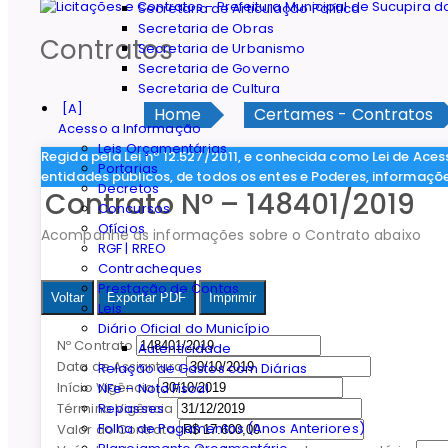
Secretaria de Articulação Política
Secretaria de Obras
Contratos
Secretaria de Urbanismo
Secretaria de Governo
Secretaria de Cultura
Home
Certames - Contratos
Acesso a Informação
Leis Orçamentárias
Regida pela Lei nº 12.527/2011, e conhecida como Lei de Aces
Portarias
entidades públicos, de todos os entes e Poderes, informaçõ
Decretos
Contrato Nº – 148401/2019
Concursos
Ofícios
Acompanhe as informações sobre o Contrato abaixo
RGF | RREO
Contracheques
Prestação de Contas
Voltar
Exportar PDF
Imprimir
Leis
Diário Oficial do Município
Nº Contrato
Autenticidade
Data de Assiantura
Relação de Gastos com Diárias
Início Vigência
NFe – Nota Fiscal
Repasses
Término Vigência
Folha de Pagamentos (Anos Anteriores)
Valor do Contrato