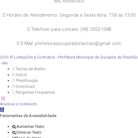
MA, 65550-000
Horário de Atendimento: Segunda a Sexta-feira: 7:00 às 13:00
Telefone para contato: (99) 3553-1098
E-Mail: prefeiturasucupiradoriachao@gmail.com
2026 ©
Licitações e Contratos - Prefeitura Municipal de Sucupira do Riachão
- Ma
Teclas de Atalho
Sobre
*Retificação
Download
Perguntas Frequentes
Acessar o conteúdo
Abrir a barra de ferramentas
Ferramentas de Acessibilidade
Aumentar Texto
Diminuir Texto