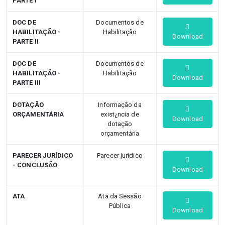
PARTE I
DOC DE
Documentos de
HABILITAÇÃO -
Habilitação
Download
PARTE II
DOC DE
Documentos de
HABILITAÇÃO -
Habilitação
Download
PARTE III
DOTAÇÃO
Informação da
ORÇAMENTÁRIA
exist¿ncia de
Download
dotação
orçamentária
PARECER JURÍDICO
Parecer jurídico
- CONCLUSÃO
Download
ATA
Ata da Sessão
Pública
Download