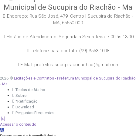
Municipal de Sucupira do Riachão - Ma
Endereço: Rua São José, 479, Centro | Sucupira do Riachão -
MA, 65550-000
Horário de Atendimento: Segunda a Sexta-feira: 7:00 às 13:00
Telefone para contato: (99) 3553-1098
E-Mail: prefeiturasucupiradoriachao@gmail.com
2026 ©
Licitações e Contratos - Prefeitura Municipal de Sucupira do Riachão
- Ma
Teclas de Atalho
Sobre
*Retificação
Download
Perguntas Frequentes
Acessar o conteúdo
Abrir a barra de ferramentas
Ferramentas de Acessibilidade