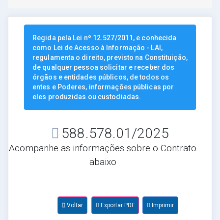
Regida pela Lei nº 12.527/2011, e conhecida
como Lei de Acesso à Informação - LAI,
regulamenta o direito, previsto na Constituição,
de qualquer pessoa solicitar e receber dos
órgãos e entidades públicos, de todos os
entes e Poderes, informações públicas por
eles produzidas ou custodiadas.
588.578.01/2025
Acompanhe as informações sobre o Contrato
abaixo
Voltar
Exportar PDF
Imprimir