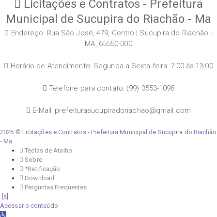
Licitações e Contratos - Prefeitura
Municipal de Sucupira do Riachão - Ma
Endereço: Rua São José, 479, Centro | Sucupira do Riachão -
MA, 65550-000
Horário de Atendimento: Segunda a Sexta-feira: 7:00 às 13:00
Telefone para contato: (99) 3553-1098
E-Mail: prefeiturasucupiradoriachao@gmail.com
2026 ©
Licitações e Contratos - Prefeitura Municipal de Sucupira do Riachão
- Ma
Teclas de Atalho
Sobre
*Retificação
Download
Perguntas Frequentes
Acessar o conteúdo
Abrir a barra de ferramentas