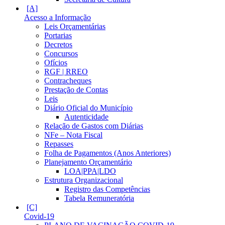
Acesso a Informação
Leis Orçamentárias
Portarias
Decretos
Concursos
Ofícios
RGF | RREO
Contracheques
Prestação de Contas
Leis
Diário Oficial do Município
Autenticidade
Relação de Gastos com Diárias
NFe – Nota Fiscal
Repasses
Folha de Pagamentos (Anos Anteriores)
Planejamento Orçamentário
LOA|PPA|LDO
Estrutura Organizacional
Registro das Competências
Tabela Remuneratória
Covid-19