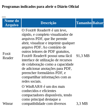
Programas indicados para abrir o Diário Oficial
Nome do
Descrição
Tamanho
Baixar
Arquivo
O Foxit® Reader® é um leve,
rápido, e completo visualizador de
arquivos PDF, que lhe permite
abrir, visualizar e imprimir qualquer
arquivo PDF. Ao contrário de
outros leitores de PDF gratuitos,
Foxit
Foxit® Reader® possui uma fácil
91,3 MB
Reader
interface de utilização de recursos
de colaboração como a capacidade
de adicionar anotações para PDF,
preencher formulários PDF, e
compartilhar informações com as
redes sociais.
O WinRAR® é um dos mais
conhecidos e eficientes
compactadores disponíveis, tendo
como principal destaque a
Winrar
compatibilidade com diversos
3,3 MB