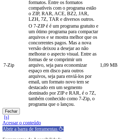
formatos. Entre os formatos
compatíveis com o programa estão
o ZIP, RAR, ACE, BZ2, JAR,
LZH, 7Z, TAR e diversos outros.
O 7-ZIP é é um programa gratuito e
um ótimo programa para compactar
arquivos e se mostra melhor que os
concorrentes pagos. Mas a nova
versão deixou a desejar ao não
melhorar o aspecto visual. Entre as
formas de se comprimir um
7-Zip
arquivo, seja para economizar
1,09 MB
espaço em disco para outros
arquivos, seja para enviá-los por
email, um formato novo tem se
destacado em um segmento
dominado por ZIP e RAR, é o 7Z,
também conhecido como 7-Zip, o
programa que o lançou.
Fechar
Acessar o conteúdo
Abrir a barra de ferramentas