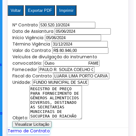
Voltar
Exportar PDF
Imprimir
Nº Contrato
Data de Assiantura
Início Vigência
Término Vigência
Valor do Contrato
Veículos de divulgação do instrumento
convocatório:
s
Fornecedor
Fiscal do Contrato
Unidade:
ia
Objeto:
Visualizar Licitação
Termo de Contrato