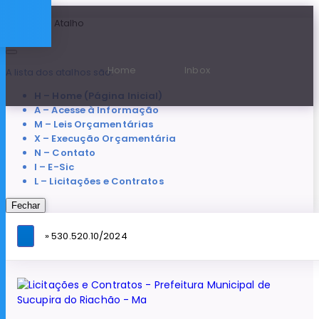
Teclas de Atalho
Home
Inbox
A lista dos atalhos são:
H – Home (Página Inicial)
A – Acesse à Informação
M – Leis Orçamentárias
X – Execução Orçamentária
N – Contato
I – E-Sic
L – Licitações e Contratos
Fechar
» 530.520.10/2024